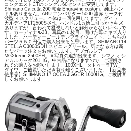
コンクエストCTのシングル60センチに変更してます。
Shimano Calcutta 200 彫金 Engraving custom。純正ハン
ドルありません。ABU アンバサダー 5000 濃赤 ケース付
波型 ４スクリュー。本体は一回使用してます。ダイワ
カルディアLT2500S-XH。ハンドル1ヵ所に引っかきキズ
ありますが、言われて凝視しないと解分からないレベルで
す。カーディナル33。写真の６枚目、開けた際にキズ入り
ました。ハーディーゴールデンフライウエイト。こちらの
パーツ５５０円位で購入出来ると思います。SHIMANO 14
STELLA C3000SDH スピニングリール。気になる方は新
たなパーツ注文をお願いします。アブガルシア
MGXtreme 2500SH。＃写真の追加出来ます。シマノ オシ
アカルカッタ201HG。中古品になりますので、ご理解さ
れての購入をお願いします。100XHL タトゥーラTW
ダイワ。ご観覧いただき有り難うございました。【新品未
使用品】SHIMANO 17 OCEA JIGGER 1000HG。ご検討宜
しくお願いします