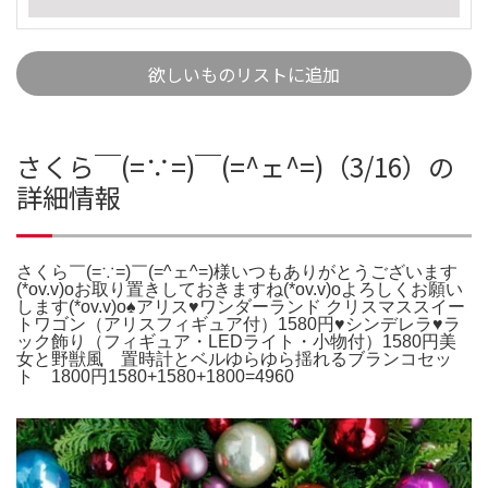
欲しいものリストに追加
さくら￣(=∵=)￣(=^ェ^=)（3/16）の
詳細情報
さくら￣(=∵=)￣(=^ェ^=)様いつもありがとうございます
(*ov.v)oお取り置きしておきますね(*ov.v)oよろしくお願い
します(*ov.v)o♠️アリス♥️ワンダーランド クリスマススイー
トワゴン（アリスフィギュア付）1580円♥️シンデレラ♥️ラ
ック飾り（フィギュア・LEDライト・小物付）1580円美
女と野獣風 置時計とベルゆらゆら揺れるブランコセッ
ト 1800円1580+1580+1800=4960