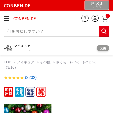
詳しくは
CONBEN.DE
こちら
0
CONBEN.DE
マイストア
変更
TOP
フィギュア
その他
さくら￣(=∵=)￣(=^ェ^=)
（3/16）
(2202)