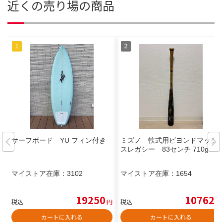
近くの売り場の商品
サーフボード YU フィン付き
ミズノ 軟式用ビヨンドマック
スレガシー 83センチ 710g
マイストア在庫：
3102
マイストア在庫：
1654
19250
10762
税込
円
税込
円
カートに入れる
カートに入れる