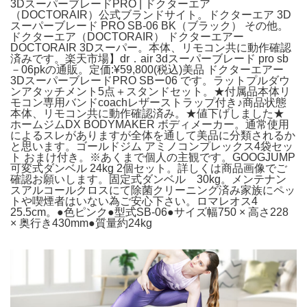
3DスーパーブレードPRO | ドクターエア
（DOCTORAIR）公式ブランドサイト。ドクターエア 3D
スーパーブレード PRO SB-06 BK（ブラック） その他。
ドクターエア（DOCTORAIR） ドクターエアー
DOCTORAIR 3Dスーパー。本体、リモコン共に動作確認
済みです。楽天市場】dr．air 3dスーパーブレード pro sb
－06pkの通販。定価:¥59,800(税込)美品 ドクターエアー
3DスーパーブレードPRO SBー06 です。ラットプルダウ
ンアタッチメント5点＋スタンドセット。★付属品本体リ
モコン専用バンドcoachレザーストラップ付き♪商品状態
本体、リモコン共に動作確認済み。★値下げしました★
ホームジムDX BODYMAKER ボディメーカー。通常使用
によるスレがありますが全体を通して美品に分類されるか
と思います。ゴールドジム アミノコンプレックス4袋セッ
ト おまけ付き。※あくまで個人の主観です。GOOGJUMP
可変式ダンベル 24kg 2個セット。詳しくは商品画像でご
確認お願いします。固定式ダンベル 30kg。メンテナン
スアルコールクロスにて除菌クリーニング済み家族にペッ
トや喫煙者はいない為ご安心下さい。ロマレオス4
25.5cm。●色ピンク●型式SB-06●サイズ幅750 × 高さ228
× 奥行き430mm●質量約24kg