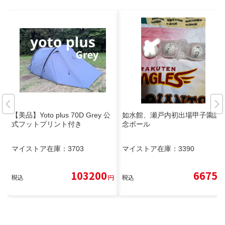
【美品】Yoto plus 70D Grey 公
如水館、瀬戸内初出場甲子園記
式フットプリント付き
念ボール
マイストア在庫：
3703
マイストア在庫：
3390
103200
6675
税込
円
税込
円