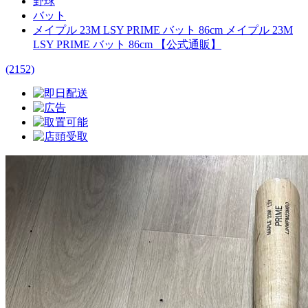
野球
バット
メイプル 23M LSY PRIME バット 86cm メイプル 23M
LSY PRIME バット 86cm 【公式通販】
(2152)