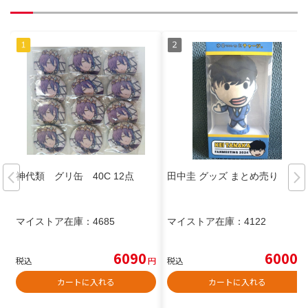
神代類 グリ缶 40C 12点
田中圭 グッズ まとめ売り
マイストア在庫：
4685
マイストア在庫：
4122
6090
6000
税込
円
税込
円
カートに入れる
カートに入れる