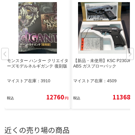
モンスター ハンター クリエイタ
【新品・未使用】KSC P230JP
ーズモデルネルギガンテ 復刻版
ABS ガスブローバック
マイストア在庫：
3910
マイストア在庫：
4509
12760
11368
税込
円
税込
円
近くの売り場の商品