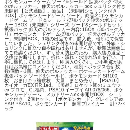
ポケモンカードゲーム ソード&シールド 拡張パック 仰天
のボルテッカー。仰天のボルテッカー box シュリンク付き
未開封 【公式通販】。新品】【未開封シュリンク付き
BOX】ポケモンカードゲーム ソード。商品名:ポケモンカ
ードゲーム ソード＆シールド 拡張パック仰天のボルテッ
カー 1BOX（未開封）シリーズ: ソード&シールドセット:
拡張パック 仰天のボルテッカー内容: 1BOX（30パック入
り）ポケモンカードゲーム拡張パック「仰天のボルテッカ
ー」未開封BOX、1箱の出品です。購入後、暗所にて保管
していました。シュリンク付きの未開封品です。外箱・シ
ュリンクに目立つ傷や破れはありませんが、状態は画像に
てご確認ください。すり替え防止のため、購入後の返品・
交換はお断りします。折れ・潰れ・水濡れ防止を行い、丁
寧に梱包して発送します。即購入OKです。ご不明点があ
ればお気軽にコメントください。種別···ボックス合計枚
数/個数···1個。仰天のボルテッカー ポケモンカードゲーム
拡張パック ソード&シールド。ポケモンカード SR100
枚 おまけキラ複数枚 大量 まとめ売り。【PSA10】
カイオーガEX RR 1ed。【美品】ロケット団のミュウツー
ex プロモ CL福岡。PSA10 イーブイ AR 078/066。ポケ
モンカードゲーム メガドリームex 未開封BOX シュリ
ンク付き 2個セット。【ポケモンカード】グレイシアex
SAR PSA10。ポケモンカード 超電ブレイカー 計72パ
ック