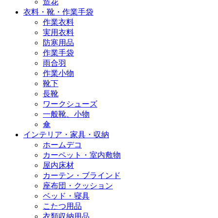
造花
衣料・靴・作業手袋
作業衣料
実用衣料
防寒用品
作業手袋
雨合羽
作業小物
靴下
長靴
ワークシューズ
一般靴、小物
傘
インテリア・家具・収納
ホームデコ
カーペット・室内敷物
屋内床材
カーテン・ブラインド
座布団・クッション
ベッド・寝具
こたつ用品
衣類収納用品