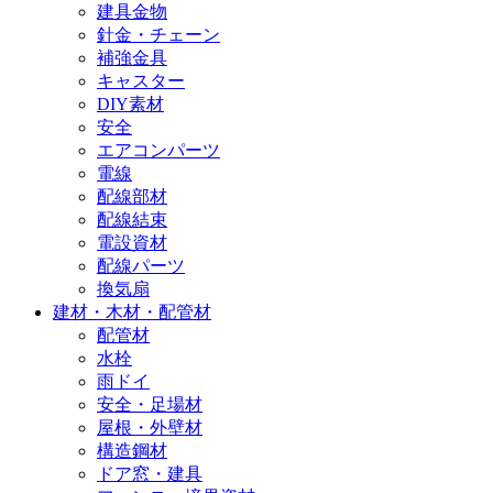
建具金物
針金・チェーン
補強金具
キャスター
DIY素材
安全
エアコンパーツ
電線
配線部材
配線結束
電設資材
配線パーツ
換気扇
建材・木材・配管材
配管材
水栓
雨ドイ
安全・足場材
屋根・外壁材
構造鋼材
ドア窓・建具