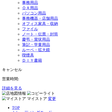
事務用品
ＯＡ用品
パソコン用品
事務機器・店舗用品
オフィス家具・収納
ファイル
ノート・伝票・封筒
慶弔・賞状用品
筆記・学童用品
ルーペ・拡大鏡
喫煙具
ＤＩＹ書籍
キャンセル
営業時間:
詳細を見る
マイストア
変更
TOP