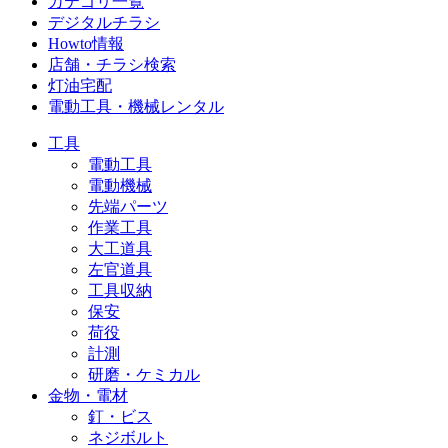
カテゴリ一覧
デジタルチラシ
Howto情報
店舗・チラシ検索
灯油宅配
電動工具・機械レンタル
工具
電動工具
電動機械
先端パーツ
作業工具
大工道具
左官道具
工具収納
保安
荷役
計測
研磨・ケミカル
金物・電材
釘・ビス
ネジボルト