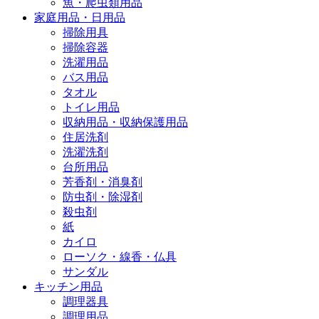
魚・爬虫類用品
家庭用品・日用品
掃除用具
掃除容器
洗濯用品
バス用品
タオル
トイレ用品
収納用品・収納保護用品
住居洗剤
洗濯洗剤
台所用品
芳香剤・消臭剤
防虫剤・除湿剤
殺虫剤
紙
カイロ
ローソク・線香・仏具
サンダル
キッチン用品
調理器具
調理用品