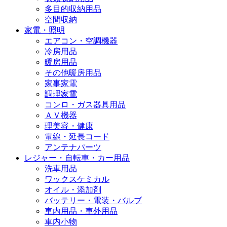
多目的収納用品
空間収納
家電・照明
エアコン・空調機器
冷房用品
暖房用品
その他暖房用品
家事家電
調理家電
コンロ・ガス器具用品
ＡＶ機器
理美容・健康
電線・延長コード
アンテナパーツ
レジャー・自転車・カー用品
洗車用品
ワックスケミカル
オイル・添加剤
バッテリー・電装・バルブ
車内用品・車外用品
車内小物