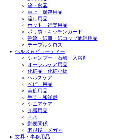
箸・食器
卓上・保存用品
流し用品
ポット・行楽用品
ポリ袋・キッチンガード
割箸・紙皿・紙コップ他消耗品
テーブルクロス
ヘルス＆ビューティー
シャンプー・石鹸・入浴剤
オーラルケア用品
化粧品・化粧小物
ヘルスケア
ベビー用品
美粧用品
手芸・和洋裁
シニアケア
介護用品
香水
郵便関係
老眼鏡・メガネ
文具・事務用品