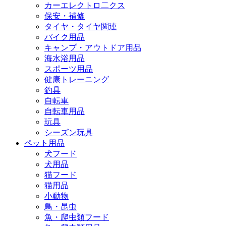
カーエレクトロ二クス
保安・補修
タイヤ・タイヤ関連
バイク用品
キャンプ・アウトドア用品
海水浴用品
スポーツ用品
健康トレーニング
釣具
自転車
自転車用品
玩具
シーズン玩具
ペット用品
犬フード
犬用品
猫フード
猫用品
小動物
鳥・昆虫
魚・爬虫類フード