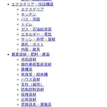
エクステリア・住設機器
エクステリア
キッチン
バス・洗面
トイレ
ガス・石油給湯器
エネルギー・電気
サッシ・外壁・屋根
表札・ポスト
内装・建具
農業資材・肥料・農薬
水稲資材
畑作果樹畜産資材
農機具
米保管・精米機
ハウス資材
支柱（栽培）
防鳥防獣資材
収穫資材
出荷資材
昇降器具・運搬具