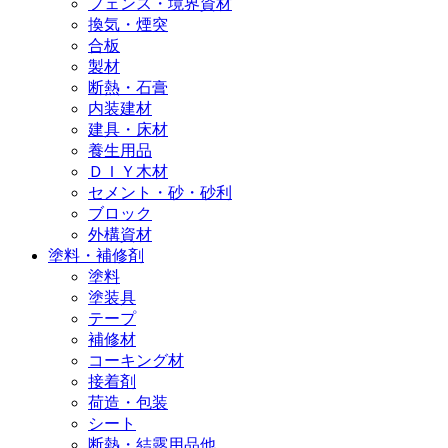
フェンス・境界資材
換気・煙突
合板
製材
断熱・石膏
内装建材
建具・床材
養生用品
ＤＩＹ木材
セメント・砂・砂利
ブロック
外構資材
塗料・補修剤
塗料
塗装具
テープ
補修材
コーキング材
接着剤
荷造・包装
シート
断熱・結露用品他