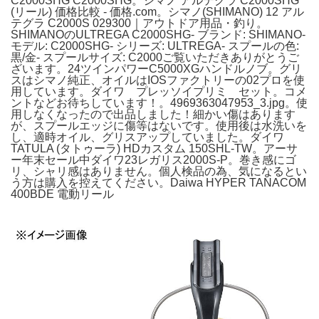
C2000SHG C2000SHG。シマノ アルテグラ C2000SHG
(リール) 価格比較 - 価格.com。シマノ(SHIMANO) 12 アル
テグラ C2000S 029300｜アウトドア用品・釣り。
SHIMANOのULTREGA C2000SHG- ブランド: SHIMANO-
モデル: C2000SHG- シリーズ: ULTREGA- スプールの色:
黒/金- スプールサイズ: C2000ご覧いただきありがとうご
ざいます。24ツインパワーC5000XGハンドルノブ。グリ
スはシマノ純正、オイルはIOSファクトリーの02プロを使
用しています。ダイワ プレッソイプリミ セット。コメ
ントなどお待ちしています！。4969363047953_3.jpg。使
用しなくなったので出品しました！細かい傷はあります
が、スプールエッジに傷等はないです。使用後は水洗いを
し、適時オイル、グリスアップしていました。ダイワ
TATULA (タトゥーラ) HDカスタム 150SHL-TW。アーサ
ー年末セール中ダイワ23レガリス2000S-P。巻き感にゴ
リ、シャリ感はありません。個人検品の為、気になるとい
う方は購入を控えてください。Daiwa HYPER TANACOM
400BDE 電動リール