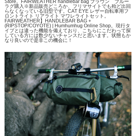
Store。FAIRWEATHER handlebar bag ブラウン ブルー
ラグ購入※新品販売どころか、フリマサイトでも殆ど出回
らなくなっている旧型です。CAT EYE レザー自転車用フ
ロントライト リアライト マワレライトセット。
FAIRWEATHER】HANDLEBAR BAG +
(RIPSTOP/COYOTE) | Humhumhug Online Shop。現行タ
イプとは違った機能を備えており、こちらにこだわって探
している方には数少ないチャンスだと思います。状態もか
なり良いので是非この機会に！