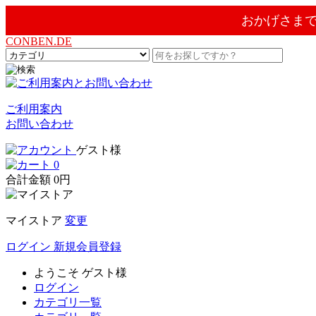
おかげさまで
CONBEN.DE
ご利用案内
お問い合わせ
ゲスト様
0
合計金額
0円
マイストア
変更
ログイン
新規会員登録
ようこそ
ゲスト様
ログイン
カテゴリ一覧