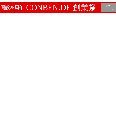
CONBEN.DE 創業祭
詳し
開設25周年