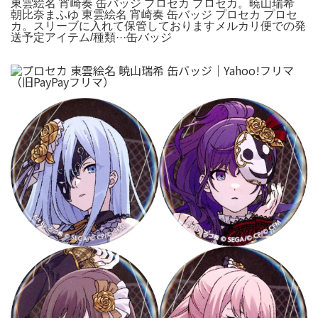
東雲絵名 宵崎奏 缶バッジ プロセカ プロセカ。暁山瑞希
朝比奈まふゆ 東雲絵名 宵崎奏 缶バッジ プロセカ プロセ
カ。スリーブに入れて保管しておりますメルカリ便での発
送予定アイテム/種類···缶バッジ