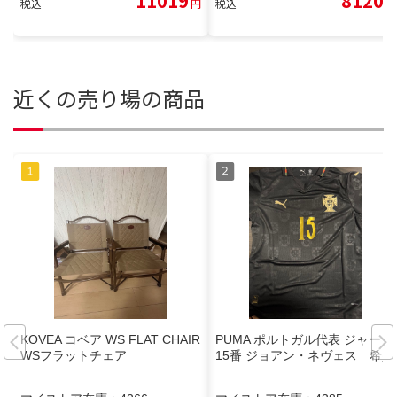
11019
8120
税込
円
税込
円
近くの売り場の商品
KOVEA コベア WS FLAT CHAIR
PUMA ポルトガル代表 ジャージ
WSフラットチェア
15番 ジョアン・ネヴェス 希少