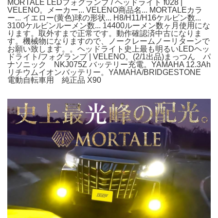
MORTALE LEDフォグランプ / ヘッドライト f028 |
VELENO。メーカー... VELENO商品名... MORTALEカラ
ー... イエロー(黄色)球の形状... H8/H11/H16ケルビン数...
3100ケルビンルーメン数... 14400ルーメン数ヶ月使用にな
ります。取外すまで正常です。動作確認済中古になりま
す。機械物になりますので、ノークレームノーリターンで
お願い致します。。ヘッドライト史上最も明るいLEDヘッ
ドライト/フォグランプ | VELENO。(2/1出品)まっつん パ
ナソニック NKJ075Z バッテリー充電。YAMAHA 12.3Ah
リチウムイオンバッテリー。YAMAHA/BRIDGESTONE
電動自転車用 純正品 X90