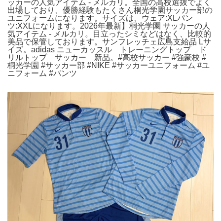
ッカーの人気アイテム - メルカリ。全国の高校選抜でよく
出場しており、優勝経験もたくさん桐光学園サッカー部の
ユニフォームになります。サイズは、ウェア:XLパン
ツ:XXLになります。2026年最新】桐光学園 サッカーの人
気アイテム - メルカリ。目立ったシミなどはなく、比較的
美品で保管しております。サンフレッチェ広島支給品 Lサ
イズ。adidas ニューカッスル トレーニングトップ ド
リルトップ サッカー 新品。#高校サッカー #強豪校 #
桐光学園 #サッカー部 #NIKE #サッカーユニフォーム #ユ
ニフォーム #パンツ