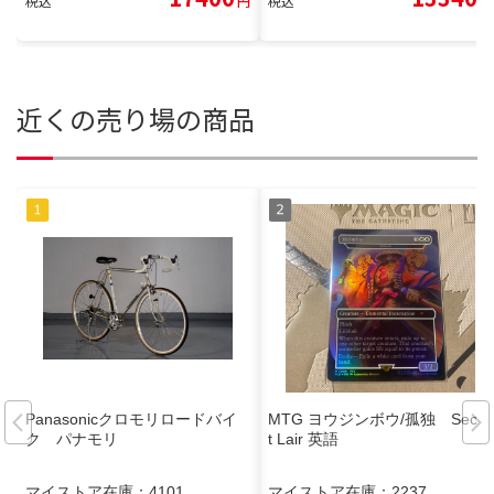
税込
円
税込
円
近くの売り場の商品
Panasonicクロモリロードバイ
MTG ヨウジンボウ/孤独 Secre
ク パナモリ
t Lair 英語
マイストア在庫：
4101
マイストア在庫：
2237