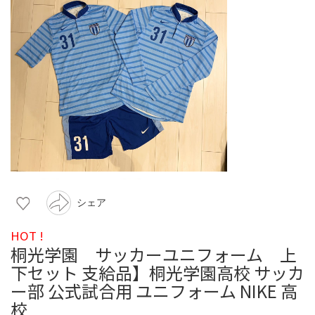
シェア
HOT !
桐光学園 サッカーユニフォーム 上
下セット 支給品】桐光学園高校 サッカ
ー部 公式試合用 ユニフォーム NIKE 高
校