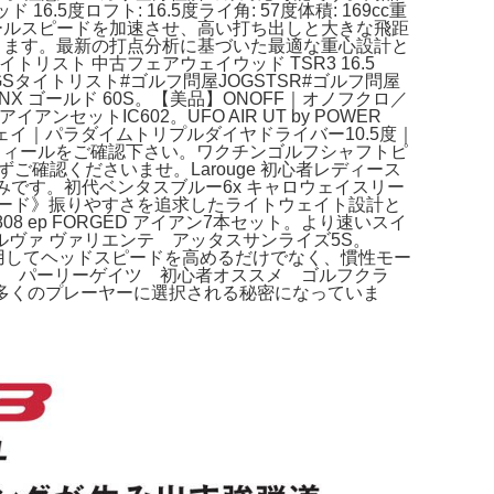
度ロフト: 16.5度ライ角: 57度体積: 169cc重
ボールスピードを加速させ、高い打ち出しと大きな飛距
ります。最新の打点分析に基づいた最適な重心設計と
トリスト 中古フェアウェイウッド TSR3 16.5
GSタイトリスト#ゴルフ問屋JOGSTSR#ゴルフ問屋
X ゴールド 60S。【美品】ONOFF｜オノフクロ／
ットIC602。UFO AIR UT by POWER
ウェイ｜パラダイムトリプルダイヤドライバー10.5度｜
ロフィールをご確認下さい。ワクチンゴルフシャフトピ
ずご確認くださいませ。Larouge 初心者レディース
ドのみです。初代ベンタスブルー6x キャロウェイスリー
ピード》振りやすさを追求したライトウェイト設計と
 ep FORGED アイアン7本セット。より速いスイ
ヴァ ヴァリエンテ アッタスサンライズ5S。
ザインを採用してヘッドスピードを高めるだけでなく、慣性モー
ト パーリーゲイツ 初心者オススメ ゴルフクラ
イプも多くのプレーヤーに選択される秘密になっていま