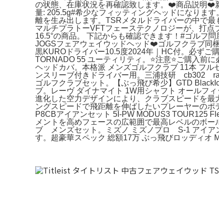
の状態、在庫状況を再確認致します。❤️商品説明❤️新品 
量: 205.5g#希少なフィッティングヘッドにな
離を生み出します。TSRメタルドライバーの中で最
マルチプラトーVFTフェーステクノロジーが、打点ブレへの
16.5°の商品。 下記からも確認できます！#ゴルフ問
JOGSフェアウェイウッドヘッド❤️ゴルフクラブ同梱発
黒KUROドライバー10.5度2024年｜HC付。必ずご
TORNADO 55 ユーティリティ。⭐️注意⭐️ご
ヘッドカバ。本格派 メンズゴルフクラブ 11本 フ
ンスリーブ付きドライバー用。三浦技研 cb302 ra
ゴルフクラブセット。【ぶっ飛び希少】GTD Blac
ブ。レーヴ ダイナマイト 1W用シャフト オール
進化した空力デザインにより、クラブスピードを最大化。タ
ングスピードで飛距離を伸ばしたいプレーヤーのポ
P8CBアイアンセット 5I-PW MODUS3 TOU
メントを高めフェースの広範囲で最高レベルのボー
ブ メンズセット。ミズノ ミズノプロ S-1 アイア
す。超豪華スペック 総額17万 ぶっ飛びロッディオ M-T