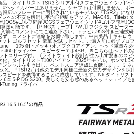
タイトリスト TSR3 シリアル付きフェアウェイウッドヘッド 16.5
ります。#ヘッドカバーはありません。シャフトは付属しません。
も幅広いプレーヤーに選択されているモデルが『TSR2』にな
不安を解消し平均飛距離をアップ。MAC46。Titleist タイ
屋JOGS#ゴルフ問屋JOGSフェアウェイウッド#ゴルフ問屋JO
送可能です。【PINGスリーブ】7W 用 フジクラ スピーダーN
購入前にコメントにてご連絡下さい。トラビル95S付き三浦技研アイアンセ
購入前に必ず、コメントに連絡をお願い致します。中古美品｜キャロ
ルセット ゴルフセット 豪華 お試しセット。ご購入前に必ずプ
une i 105 銅下メッキ+オノフクロアイアン。ヘッド重量を必
kIce 460ドライバー スピーダーエボ4SR。※こちらはヘッ
フィットスリーブ付。《ライトウェイト設計が生み出す驚きのス
イトリストT100アイアン 2025年モデル。ホンマLB-808
テンシャルを引き出し、ベストスコア達成に貢献します。ミネル
R125 Flex X。『TSR2』は他のモデル同様に最新の空力デ
ルスピードを獲得することに成功しています。N6 タイトリス
ン 6本 5-P DG S200。美しくも安心感のあるヘッドシェ
uning ドライバー