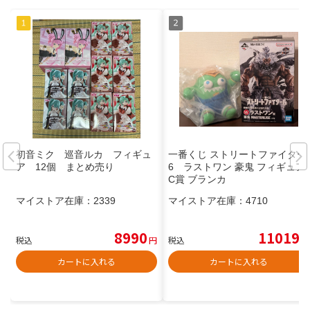
初音ミク 巡音ルカ フィギュ
一番くじ ストリートファイター
ア 12個 まとめ売り
6 ラストワン 豪鬼 フィギュア
C賞 ブランカ
マイストア在庫：
2339
マイストア在庫：
4710
8990
11019
税込
円
税込
円
カートに入れる
カートに入れる