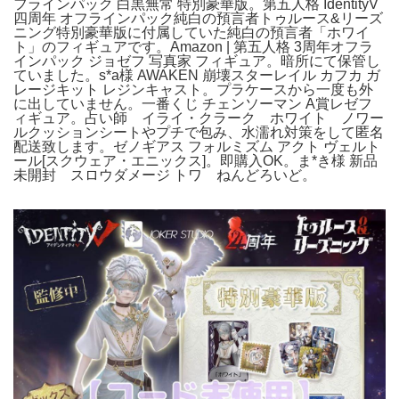
フラインパック 白黒無常 特別豪華版。第五人格 IdentityV
四周年 オフラインパック純白の預言者トゥルース&リーズ
ニング特別豪華版に付属していた純白の預言者「ホワイ
ト」のフィギュアです。Amazon | 第五人格 3周年オフラ
インパック ジョゼフ 写真家 フィギュア。暗所にて保管し
ていました。s*a様 AWAKEN 崩壊スターレイル カフカ ガ
レージキット レジンキャスト。プラケースから一度も外
に出していません。一番くじ チェンソーマン A賞レゼフ
ィギュア。占い師 イライ・クラーク ホワイト ノワー
ルクッションシートやプチで包み、水濡れ対策をして匿名
配送致します。ゼノギアス フォルミズム アクト ヴェルト
ール[スクウェア・エニックス]。即購入OK。ま*き様 新品
未開封 スロウダメージ トワ ねんどろいど。