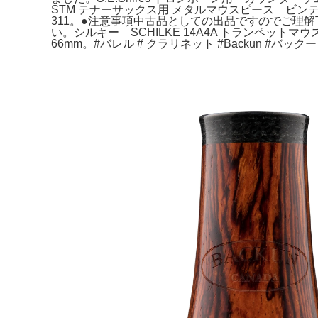
STM テナーサックス用 メタルマウスピース ビン
311。●注意事項中古品としての出品ですのでご理
い。シルキー SCHILKE 14A4A トランペッ
66mm。#バレル # クラリネット #Backun #バック