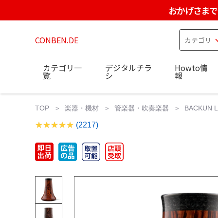
おかげさまで
CONBEN.DE
カテゴリ一
デジタルチラ
Howto情
覧
シ
報
TOP
楽器・機材
管楽器・吹奏楽器
BACKUN L
(2217)