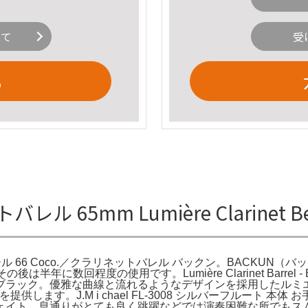
いて
受
る
レル 65mm Lumière Clarinet B
CKUN ルミエール 66 Coco.／クラリネットバレル バックン。BACKUN（
に数回程度の使用です。Lumière Clarinet Barrel 
グ ブラック。優雅な曲線と流れるようなデザインを採用したルミ
します。J.M i chael FL-3008 シルバーフルート 本体 
ーウェイト。息通りがとても良く跳躍などでは演奏困難な所でもスムー