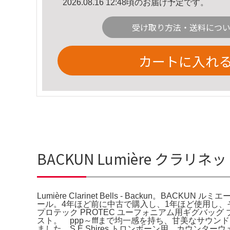
2026.08.16 12:48頃のお届け予定です。
受け取り方法・送料につ
カートに入れ
BACKUN Lumière クラリネットバ
Lumière Clarinet Bells - Backun。BA
ール。4年ほど前に中古で購入し、1年ほど使用し、その後は半年
プロテック PROTEC ユーフォニアム用ギグバッ
スト。 ppp～fffまで均一感を持ち、甘美なサウンドを提供
ました。S.E.Shires トロンボーン用 カウンタ