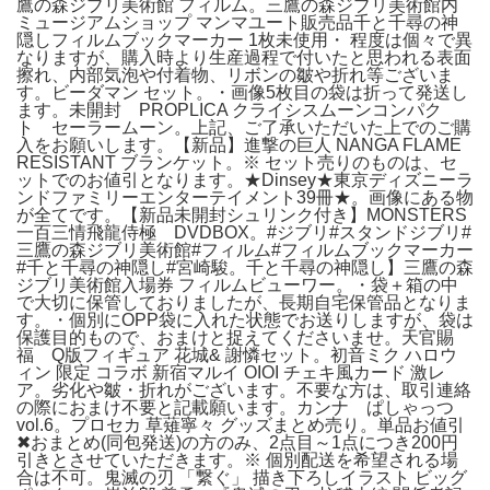
鷹の森ジブリ美術館 フィルム。三鷹の森ジブリ美術館内
ミュージアムショップ マンマユート販売品千と千尋の神
隠しフィルムブックマーカー 1枚未使用・ 程度は個々で異
なりますが、購入時より生産過程で付いたと思われる表面
擦れ、内部気泡や付着物、リボンの皺や折れ等ございま
す。ビーダマン セット。・画像5枚目の袋は折って発送し
ます。未開封 PROPLICA クライシスムーンコンパク
ト セーラームーン。上記、ご了承いただいた上でのご購
入をお願いします。【新品】進撃の巨人 NANGA FLAME
RESISTANT ブランケット。※ セット売りのものは、セ
ットでのお値引となります。★Dinsey★東京ディズニーラ
ンドファミリーエンターテイメント39冊★。画像にある物
が全てです。【新品未開封シュリンク付き】MONSTERS
一百三情飛龍侍極 DVDBOX。#ジブリ#スタンドジブリ#
三鷹の森ジブリ美術館#フィルム#フィルムブックマーカー
#千と千尋の神隠し#宮崎駿。千と千尋の神隠し】三鷹の森
ジブリ美術館入場券 フィルムビューワー。・袋＋箱の中
で大切に保管しておりましたが、長期自宅保管品となりま
す。・個別にOPP袋に入れた状態でお送りしますが、袋は
保護目的もので、おまけと捉えてくださいませ。天官賜
福 Q版フィギュア 花城& 謝憐セット。初音ミク ハロウ
ィン 限定 コラボ 新宿マルイ OIOI チェキ風カード 激レ
ア。劣化や皺・折れがございます。不要な方は、取引連絡
の際におまけ不要と記載願います。カンナ ぱしゃっつ
vol.6。プロセカ 草薙寧々 グッズまとめ売り。単品お値引
✖︎おまとめ(同包発送)の方のみ、2点目～1点につき200円
引きとさせていただきます。※ 個別配送を希望される場
合は不可。鬼滅の刃 「繋ぐ」 描き下ろしイラスト ビッグ