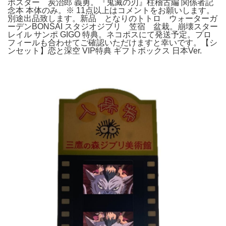
ポスター 炭治郎 義勇。『鬼滅の刃』柱稽古編 関係者記
念本 本体のみ。※ 11点以上はコメントをお願いします。
別途出品致します。新品 となりのトトロ ウォーターガ
ーデンBONSAI スタジオジブリ 笠宿 盆栽。崩壊スター
レイル サンポ GIGO 特典。ネコポスにて発送予定。プロ
フィールも合わせてご確認いただけますと幸いです。【シ
ンセット】恋と深空 VIP特典 ギフトボックス 日本Ver.