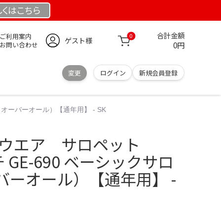
しくは
こちら
合計金額
ご利用案内
0
ゲスト様
0円
お問い合わせ
変更
ログイン
新規会員登録
（オーバーオール）【通年用】 - SK
キーウエア サロペット
 GE-690 ベーシックサロ
バーオール）【通年用】 -