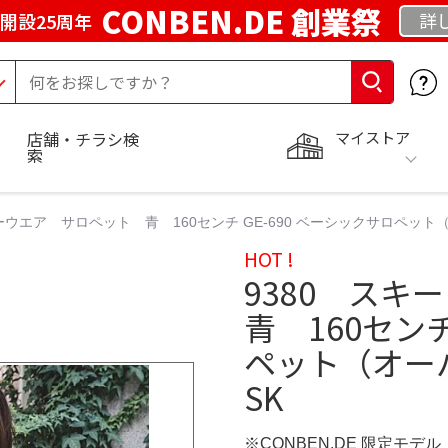
CONBEN.DE 創業祭
詳
開設25周年
マイストア
店舗・チラシ検
索
ーウエア サロペット 青 160センチ GE-690 ベーシックサロペット
HOT !
9380 ス
青 160センチ
ペット（オー
SK
※CONBEN.DE 限定モデル