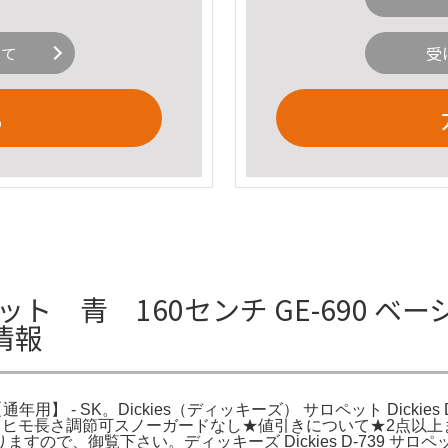
いて
受
る
ット 青 160センチ GE-690 
情報
 - SK。Dickies（ディッキーズ） サロペット Dickies D
ショップ。肩ヒモ長さ調節可スノーガードなし★値引きについて★2
ので、御覧下さい。ディッキーズ Dickies D-739 サロ