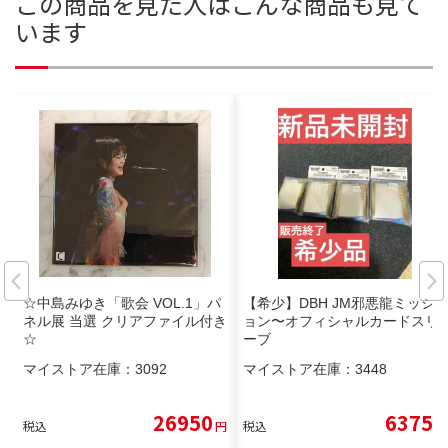
この商品を見た人はこんな商品も見て
います
☆中島みゆき「歌会 VOL.1」パ
【希少】DBH JM邪悪龍ミッシ
ネル展 当選 クリアファイル付き
ョン〜オフィシャルカードスリ
☆
ーブ
マイストア在庫：
3092
マイストア在庫：
3448
26950
6375
税込
円
税込
円