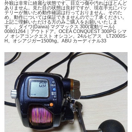
外観は非常に綺麗な状態です。目立つ傷や汚れはほとんど
ありません。見た目の状態は良好ですが、現在手元にバッ
テリーが無いため動作確認は行っておりません。そのた
め、動作については保証できませんのでご了承ください。
上記ご理解いただける方のみご購入をお願いいたしま
す。。ダイワ(Daiwa) マグマックス 300(電動リール)
00801264｜アウトドア。OCEA CONQUEST 300PG シマ
ノ オシアコンクエスト オシコン。24ルビアス LT2000S-
H。オシアジガー1500hg。ABU カーディナル33