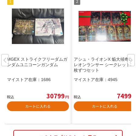
MGEX ストライクフリーダムガ
アシュ・ライオンX 焔大傾奇LT
ンダムユニコーンガンダム
レオンランサー シークレット3
枚ずつセット
マイストア在庫：
1686
マイストア在庫：
4945
30799
7499
税込
円
税込
円
カートに入れる
カートに入れる