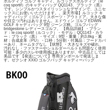
ポルティフ ゴルフ キャディ。ルコックスポルティフ（le
coq sportif）のキャディバッグ QQ1143、ブラック（黒）
です。シンプルかつスタイリッシュなデザインで、ユニセ
ックスにお使いいただけます。。楽天市場】ルコック キ
ャディバッグ（ゴルフ｜スポーツ・アウトドア。大きな傷
や目立つ汚れはありません。エドウィン ゴルフ EDWIN
GOLF キャディバッグ 9型 ジーンズ柄。ゴルフバッグ
bridgestone レディースゴルフ。 【商品詳細】・ブラン
ド：le coq sportif（ルコック）・モデル：QQ1143・カラ
ー：ブラック（黒）・サイズ：9型・重量：約3.8kg・素
材：合成皮革（PU）・口枠：5分割・付属品：フードカバ
ーあり、ネームタグなし 【状態】・大きなキズや破れ、
汚れなし・ファスナーやショルダーベルトも問題なく使用
可能・多少のスレや使用感はありますが、中古品としては
美品です 【発送について】専用ダンボールで発送しま
す。ゼクシオ XXIO ゴルフバッグ キャディーバッグ