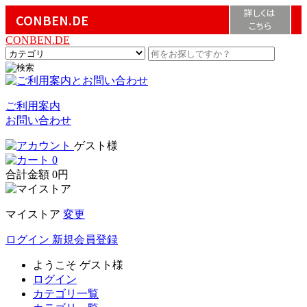
詳しくは
CONBEN.DE
こちら
CONBEN.DE
ご利用案内
お問い合わせ
ゲスト様
0
合計金額
0円
マイストア
変更
ログイン
新規会員登録
ようこそ
ゲスト様
ログイン
カテゴリ一覧