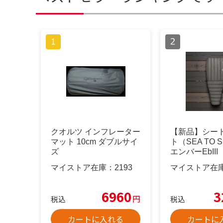
クオルツ インフレーター
【新品】シー
マット 10cm ダブルサイ
ト（SEA TO 
ズ
エンバーEbIII
マイストア在庫：
2193
マイストア在
6960
3
円
税込
税込
カートに入れる
カートに