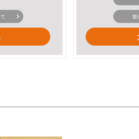
いて
受
る