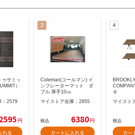
トゥサミッ
Coleman(コールマン) イ
BROOKL
SUMMIT）
ンフレーターマット ダ
COMPAN
ブル 厚手10㎝
キ
庫：
2579
マイストア在庫：
2855
マイスト
2595
6380
円
円
税込
税込
入れる
カートに入れる
カー