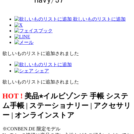
欲しいものリストに追加
欲しいものリストに追加されました
シェア
欲しいものリストに追加されました
HOT !
美品⭐︎イルビゾンテ 手帳 システ
ム手帳 | ステーショナリー | アクセサリ
ー | オンラインストア
※CONBEN.DE 限定モデル