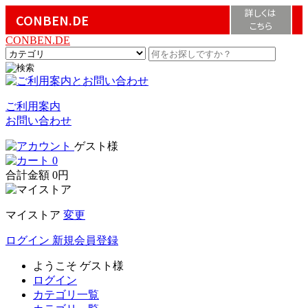
詳しくは
CONBEN.DE
こちら
CONBEN.DE
ご利用案内
お問い合わせ
ゲスト様
0
合計金額
0円
マイストア
変更
ログイン
新規会員登録
ようこそ
ゲスト様
ログイン
カテゴリ一覧