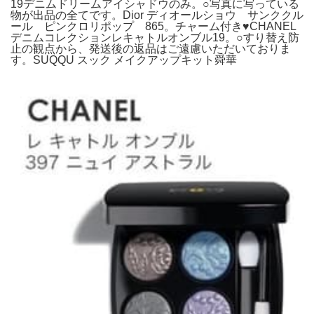
19デニムドリームアイシャドウのみ。○写真に写っている
物が出品の全てです。Dior ディオールショウ サンククル
ール ピンクロリポップ 865。チャーム付き♥CHANEL
デニムコレクションレキャトルオンブル19。○すり替え防
止の観点から、発送後の返品はご遠慮いただいておりま
す。SUQQU スック メイクアップキット舜華