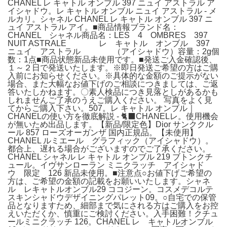
CHANEL レ キャトル オンブル 397 ニュイ アストラル ア
イシャドウ。レ キャトル オンブル ニュイ アストラル - メ
ルカリ。シャネル CHANEL レ キャトル オンブル 397 ニ
ュイ アストラル アイ。■商品情報ブランド名：
CHANEL シャネル商品名：LES 4 OMBRES 397
NUIT ASTRALE レ キャトル オンブル 397
ニュイ アストラル （アイシャドウ）容量：2g個
数：1点■商品状態新品未使用です。■発送ご入金確認後、
１～２日で発送いたします。※即日発送ご希望の方はご購
入前にお知らせください。※具体的な金額のご提示がない
場合、また大幅なお値下げのご相談につきましては、ご返
答いたしかねます。〇素人検品につき見落としがあるかも
しれませんご了承のうえご購入ください。 写真をよく見
てからご購入下さい。507。レ キャトル オンブル｜
CHANELの使い方を徹底解説 - 🐈‍⬛CHANELレ。使用機会
が無いため出品します。【新品/限定色】Dior サンククル
ール 857 ローズオーガンザ 国内正規品。【未使用】
CHANEL ルミエール グラフィック（アイシャドウ）。
都合上、遅れる場合がございますのでご了承ください。
CHANEL シャネル レ キャトル オンブル 219 ブトンクチ
ュール。イヴサンローラン ミニクラッチ アイシャド
ウ 限定 126 新品未使用。■注意点○お値下げご希望の
方は、ご希望の金額の記載をお願いいたします。シャネ
ル レキャトルオンブル29 ココジーン。コスメデコルテ
スキンシャドウデザイニングパレット09。○自宅での保管
品となりますため、細部まで気にされる方はご購入をお控
えいただくか、慎重にご検討ください。入手困難！クチュ
ールミニクラッチ 126。CHANEL レ キャトルオンブル