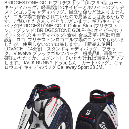
BRIDGESTONE GOLF ブリヂストン ゴルフ 9.5型 カート
キャディバッグ。軽量設計のネイビーとホワイトのブリヂ
ストンゴルフキャディバッグ。目立つ傷などはありません
が、ゴルフ場で保管されていたので見落としはあるかもで
す。ご覧いただきありがとうございます。ギア/キャディ
バッグ|BRIDGESTONE GOLF Online Store|ブリヂスト
ン。- ブランド: BRIDGESTONE GOLF- 色: ネイビー/ホワ
イト- タイプ: キャディバッグ- 素材: 合成皮革- 特徴: 軽量
設計- ロゴ: ブリヂストンロゴゴルフ場のコンペでもらいま
したが、使用しないので出品します。【新品未使用】
LOVACE 14分割 スタンドキャディバッグ ブラッ
ク。V twelve ブラックゴルフバッグ 極美品‼️。画像でご
確認いただくか、コメントしていただければ画像をアップ
します。JACK BUNNY ドラえもん カートバッグ。キャ
ロウェイ キャディバッグ Callaway Sport 23 JM。