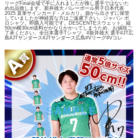
リーグFinal会場で手に入れましたが推し選手ではないた
め出品致します。新井雄大 バレーボール男子日本代表
2025 直筆サインカード - メルカリ。袋から出さずに保管
していましたが神経質な方はご遠慮下さい。ジャパン ポ
ロシャツ。即購入可能です。DESCENTEスウェット。縦
50cm横30cm送料がかなりかかってしまうため、お値段ご
了承ください。全日本選手Tシャツ。#新井雄大 選手#JT広
島#JTサンダース#JTサンダース広島#Vリーグ#Vコレ