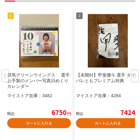
群馬グリーンウイングス 選手
【未開封】甲斐優斗 選手 タオル
お手製のメンバー写真日めくり
バレともプレミアム特典
カレンダー
マイストア在庫：
3482
マイストア在庫：
4284
6750
7424
税込
円
税込
円
カートに入れる
カートに入れる