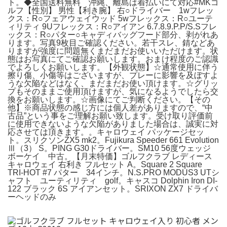
ト。◆全国送料無料 沖縄、離島は着払いにて対応#MKゴ
ルフ【性別】 男性【利き腕】 右○ドライバー 1wフレッ
クス：R○フェアウェイウッド 5wフレックス：R○ユーテ
ィリティ 9Uフレックス：R○アイアン 6.7.8.9.P.P/S.Sフレ
ックス：R○パター○キャディバッグフード部分、剥がれあ
ります。写真9枚目ご確認ください。若干スレ、錆などあ
りますが強度に問題無くまだまだお使いいただけます。状
態はお写真にてご確認お願いします。おまけ程度のご認識
でよろしくお願いします。【外観状態】☆通常使用に伴う
擦り傷、小傷等はございますが、プレーに影響を及ぼすよ
うな欠陥などはなく、まだまだお使い頂けます。☆グリッ
プもそのままご使用頂けますが、気になるようでしたら交
換をお願いします。☆画像にてご判断ください。【その
他】※商品状態の感じ方には個人差がありますので、“中
古品”という事をご理解お願い致します。受け取り評価前
に使用できないような欠陥がありました場合は、誠実に対
応させては頂きます。。キャロウェイ パッケージセッ
ト。スリクソンZX5 mk2。Fujikura Speeder 661 Evolution
Ⅲ（3） S。PING G30ドライバー。SM10 56度ウェッジ
ボーケイ 中古。【月末特価】ゴルフクラブ レディース
キャロウェイ 右利き フルセット A。Square 2 Square
TRI-HOT #7 パター 34インチ。N.S.PRO MODUS3 UTシ
ャフト ユーティリティ golf。キャスコ Dolphin Iron DI-
122 ブラック 6S アイアンセット。SRIXON ZX7 ドライバ
ーヘッドのみ