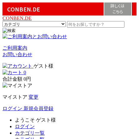
詳しくは
CONBEN.DE
こちら
CONBEN.DE
ご利用案内
お問い合わせ
ゲスト様
0
合計金額
0円
マイストア
変更
ログイン
新規会員登録
ようこそ
ゲスト様
ログイン
カテゴリ一覧