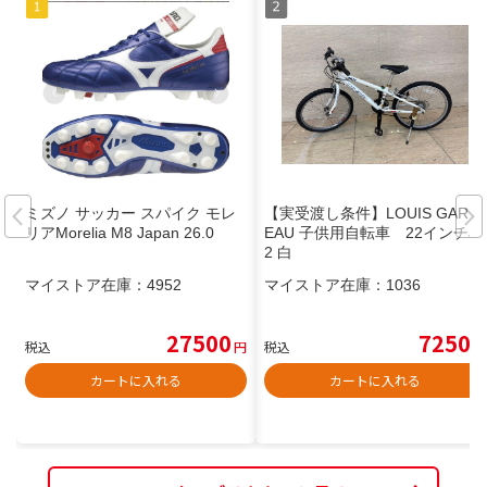
ミズノ サッカー スパイク モレ
【実受渡し条件】LOUIS GARN
リアMorelia M8 Japan 26.0
EAU 子供用自転車 22インチJ2
2 白
マイストア在庫：
4952
マイストア在庫：
1036
27500
7250
税込
円
税込
円
カートに入れる
カートに入れる