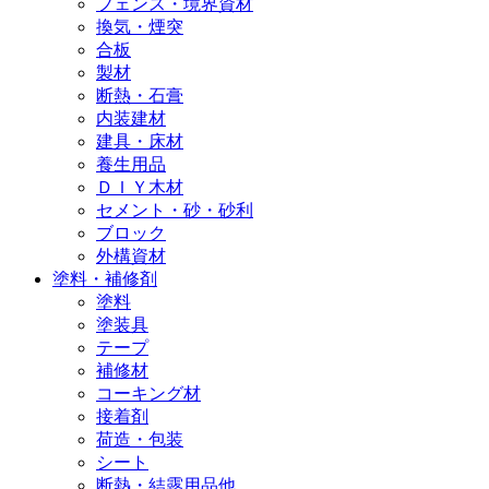
フェンス・境界資材
換気・煙突
合板
製材
断熱・石膏
内装建材
建具・床材
養生用品
ＤＩＹ木材
セメント・砂・砂利
ブロック
外構資材
塗料・補修剤
塗料
塗装具
テープ
補修材
コーキング材
接着剤
荷造・包装
シート
断熱・結露用品他