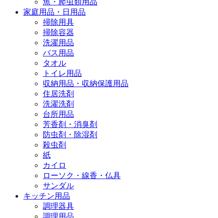
魚・爬虫類用品
家庭用品・日用品
掃除用具
掃除容器
洗濯用品
バス用品
タオル
トイレ用品
収納用品・収納保護用品
住居洗剤
洗濯洗剤
台所用品
芳香剤・消臭剤
防虫剤・除湿剤
殺虫剤
紙
カイロ
ローソク・線香・仏具
サンダル
キッチン用品
調理器具
調理用品