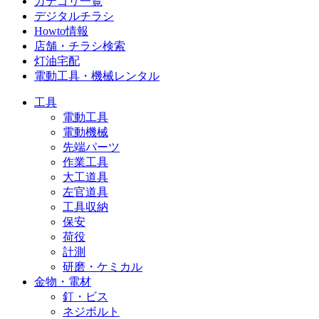
カテゴリ一覧
デジタルチラシ
Howto情報
店舗・チラシ検索
灯油宅配
電動工具・機械レンタル
工具
電動工具
電動機械
先端パーツ
作業工具
大工道具
左官道具
工具収納
保安
荷役
計測
研磨・ケミカル
金物・電材
釘・ビス
ネジボルト