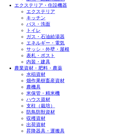
エクステリア・住設機器
エクステリア
キッチン
バス・洗面
トイレ
ガス・石油給湯器
エネルギー・電気
サッシ・外壁・屋根
表札・ポスト
内装・建具
農業資材・肥料・農薬
水稲資材
畑作果樹畜産資材
農機具
米保管・精米機
ハウス資材
支柱（栽培）
防鳥防獣資材
収穫資材
出荷資材
昇降器具・運搬具