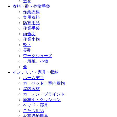
造花
衣料・靴・作業手袋
作業衣料
実用衣料
防寒用品
作業手袋
雨合羽
作業小物
靴下
長靴
ワークシューズ
一般靴、小物
傘
インテリア・家具・収納
ホームデコ
カーペット・室内敷物
屋内床材
カーテン・ブラインド
座布団・クッション
ベッド・寝具
こたつ用品
衣類収納用品