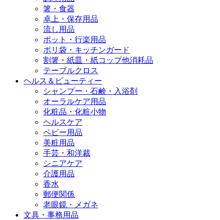
箸・食器
卓上・保存用品
流し用品
ポット・行楽用品
ポリ袋・キッチンガード
割箸・紙皿・紙コップ他消耗品
テーブルクロス
ヘルス＆ビューティー
シャンプー・石鹸・入浴剤
オーラルケア用品
化粧品・化粧小物
ヘルスケア
ベビー用品
美粧用品
手芸・和洋裁
シニアケア
介護用品
香水
郵便関係
老眼鏡・メガネ
文具・事務用品