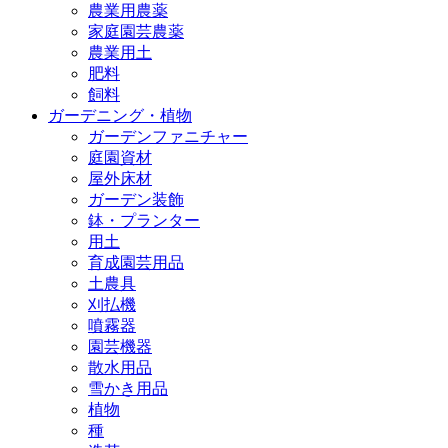
農業用農薬
家庭園芸農薬
農業用土
肥料
飼料
ガーデニング・植物
ガーデンファニチャー
庭園資材
屋外床材
ガーデン装飾
鉢・プランター
用土
育成園芸用品
土農具
刈払機
噴霧器
園芸機器
散水用品
雪かき用品
植物
種