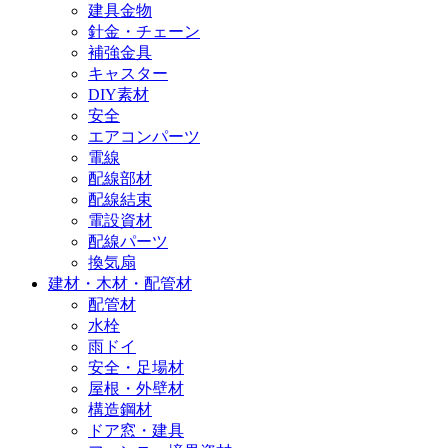
建具金物
針金・チェーン
補強金具
キャスター
DIY素材
安全
エアコンパーツ
電線
配線部材
配線結束
電設資材
配線パーツ
換気扇
建材・木材・配管材
配管材
水栓
雨ドイ
安全・足場材
屋根・外壁材
構造鋼材
ドア窓・建具