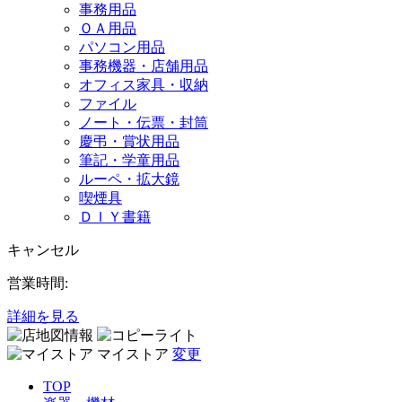
事務用品
ＯＡ用品
パソコン用品
事務機器・店舗用品
オフィス家具・収納
ファイル
ノート・伝票・封筒
慶弔・賞状用品
筆記・学童用品
ルーペ・拡大鏡
喫煙具
ＤＩＹ書籍
キャンセル
営業時間:
詳細を見る
マイストア
変更
TOP