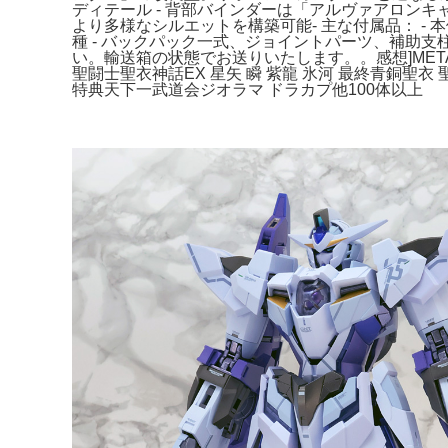
ディテール - 背部バインダーは「アルヴァアロン
より多様なシルエットを構築可能- 主な付属品： - 本体 
種 - バックパック一式、ジョイントパーツ、補助支
い。輸送箱の状態でお送りいたします。。感想]METAL
聖闘士聖衣神話EX 星矢 瞬 紫龍 氷河 最終青銅聖衣 
特典天下一武道会ジオラマ ドラカプ他100体以上