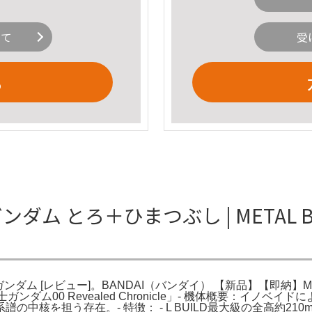
いて
受
る
ダム とろ＋ひまつぶし | METAL B
ガンダム [レビュー]。BANDAI（バンダイ） 【新品】【即納】METAL B
士ガンダム00 Revealed Chronicle」- 機体概要：イ
中核を担う存在。- 特徴： - L BUILD最大級の全高約21