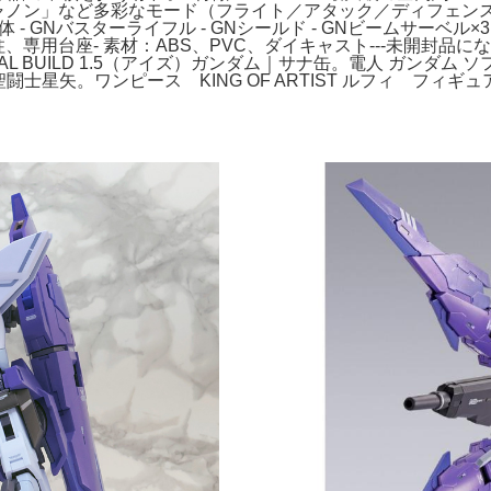
キャノン」など多彩なモード（フライト／アタック／ディフェンス
- GNバスターライフル - GNシールド - GNビームサーベル×3
柱、専用台座- 素材：ABS、PVC、ダイキャスト---未開封
 BUILD 1.5（アイズ）ガンダム｜サナ缶。電人 ガンダム ソ
聖闘士星矢。ワンピース KING OF ARTIST ルフィ フィギ