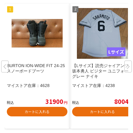
BURTON ION-WIDE FIT 24-25
【Lサイズ】読売ジャイアンツ
スノーボードブーツ
坂本勇人 ビジター ユニフォーム
グレー ナイキ
マイストア在庫：
4628
マイストア在庫：
4238
31900
8004
税込
円
税込
円
カートに入れる
カートに入れる