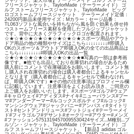
ジャケット。楽天市場】テーラーメイド ゴルフ ストーム
フリースジャケット。TaylorMade（テーラーメイド） ゴ
ルフ ストームフリースジャケット。TaylorMade ビッグ
ロゴストームフリースジャケット テーラーメイド定価：
24200円新品未使用サイズ：Mカラー：セージ品番：
TL063ソフトな風合いを持ちながら風を防ぐ効果も併せ持
つストームフリース素材を使用したフルジップジャケット
です。背中に大きくグラフィックロゴが配置されます。
☆★☆★☆★☆★☆★☆★☆★☆★スポーツ用品やアウト
ドア用品の他の種類やサイズはこちら↓↓↓↓↓↓↓↓↓#即購入
OKのスポーツ＆アウトドア即購入OKの全ての出品商品は
こちら↓↓↓↓↓↓↓↓↓#即購入OKの出品一覧
☆★☆★☆★☆★☆★☆★☆★☆★■写真の一部は参考画
像です。■他でも出品しており在庫切れの場合があるため
購入前にコメントで在庫確認をお願いします。コメント無
し購入され在庫切れの場合は購入者都合によるキャンセル
となります（購入者都合によるキャンセルで構わなけれ
ば、即購入OKです）■その他の注意事項はプロフィール欄
に記載しています。注意事項をよくお読み頂き、ご同意の
上ご購入をお願いいたします。#スポーツ#ゴルフ#ウェア
#キャロウェイ#アディダス#ナイキ#ニューバランス#プー
マ#アンダーアーマー#ルコックスポルティフ#ルコック#
マンシングウェア#ジャックバニー#アンパスィ#タイトリ
スト#セントアンドリュース#フットジョイ#テーラーメイ
ド#フィラゴルフ#デサント#オークリー#アウター#メンズ
#ファッション57513194570095530424サイズ...M種別...ブ
ルゾン・ジャケット。TaylorMade（テーラーメイド） ゴ
ルフ ストームフリースジャケット。【新品】adidas ゴル