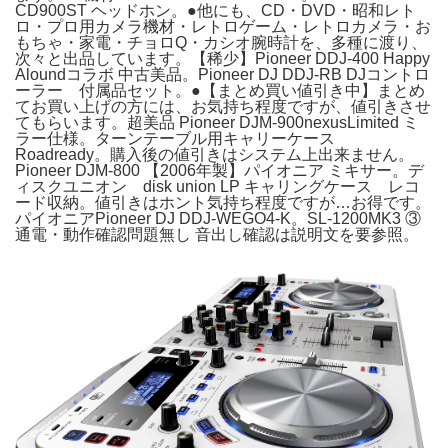
CD900ST ヘッドホン。●他にも、CD・DVD・昭和レト
ロ・プロ用カメラ機材・レトロゲーム・レトロカメラ・お
もちゃ・家電・チョロQ・カシオ腕時計を、多種に渡り、
次々と出品しています。【稀少】Pioneer DDJ-400 Happy
Aloundコラボ 中古美品。Pioneer DJ DDJ-RB DJコントロ
ーラー 付属品セット。●【まとめ買い値引き中】まとめ
てお買い上げの方には、お気持ち程度ですが、値引きさせ
てもらいます。超美品 Pioneer DJM-900nexusLimited ミ
ラー仕様。ターンテーブル用キャリーケース
Roadready。購入後の値引きはシステム上出来ません。
Pioneer DJM-800 【2006年製】パイオニア ミキサー。デ
ィスクユニオン disk union LP キャリングケース レコ
ード収納。値引きはホント気持ち程度ですが…お得です。
パイオニアPioneer DJ DDJ-WEGO4-K。SL-1200MK3 ③
通電・動作確認問題無し 音出し確認は説明文を要参照。