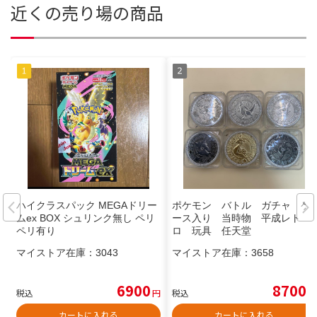
近くの売り場の商品
ハイクラスパック MEGAドリー
ポケモン バトル ガチャ ケ
ムex BOX シュリンク無し ペリ
ース入り 当時物 平成レト
ペリ有り
ロ 玩具 任天堂
マイストア在庫：
3043
マイストア在庫：
3658
6900
8700
税込
円
税込
円
カートに入れる
カートに入れる