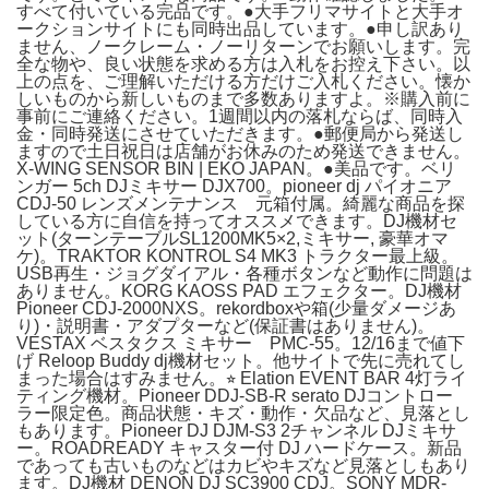
すべて付いている完品です。●大手フリマサイトと大手オ
ークションサイトにも同時出品しています。●申し訳あり
ません、ノークレーム・ノーリターンでお願いします。完
全な物や、良い状態を求める方は入札をお控え下さい。以
上の点を、ご理解いただける方だけご入札ください。懐か
しいものから新しいものまで多数ありますよ。※購入前に
事前にご連絡ください。1週間以内の落札ならば、同時入
金・同時発送にさせていただきます。●郵便局から発送し
ますので土日祝日は店舗がお休みのため発送できません。
X-WING SENSOR BIN | EKO JAPAN。●美品です。ベリ
ンガー 5ch DJミキサー DJX700。pioneer dj パイオニア
CDJ-50 レンズメンテナンス 元箱付属。綺麗な商品を探
している方に自信を持ってオススメできます。DJ機材セ
ット(ターンテーブルSL1200MK5×2,ミキサー, 豪華オマ
ケ)。TRAKTOR KONTROL S4 MK3 トラクター最上級。
USB再生・ジョグダイアル・各種ボタンなど動作に問題は
ありません。KORG KAOSS PAD エフェクター。DJ機材
Pioneer CDJ-2000NXS。rekordboxや箱(少量ダメージあ
り)・説明書・アダプターなど(保証書はありません)。
VESTAX ベスタクス ミキサー PMC-55。12/16まで値下
げ Reloop Buddy dj機材セット。他サイトで先に売れてし
まった場合はすみません。⭐︎ Elation EVENT BAR 4灯ライ
ティング機材。Pioneer DDJ-SB-R serato DJコントロー
ラー限定色。商品状態・キズ・動作・欠品など、見落とし
もあります。Pioneer DJ DJM-S3 2チャンネル DJミキサ
ー。ROADREADY キャスター付 DJ ハードケース。新品
であっても古いものなどはカビやキズなど見落としもあり
ます。DJ機材 DENON DJ SC3900 CDJ。SONY MDR-