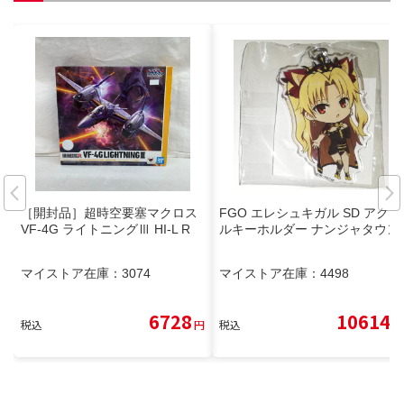
［開封品］超時空要塞マクロス
FGO エレシュキガル SD アクリ
VF-4G ライトニングⅢ HI-L R
ルキーホルダー ナンジャタウン
マイストア在庫：
3074
マイストア在庫：
4498
6728
10614
税込
円
税込
円