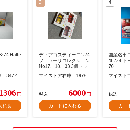
274 Halle
ディアゴスティーニ1/24
国産名車コ
フェラーリコレクション
ol.224 
No17、18、33 3個セッ
70
ト
庫：
3472
マイストア在庫：
1978
マイスト
1306
6000
円
円
税込
税込
入れる
カートに入れる
カー