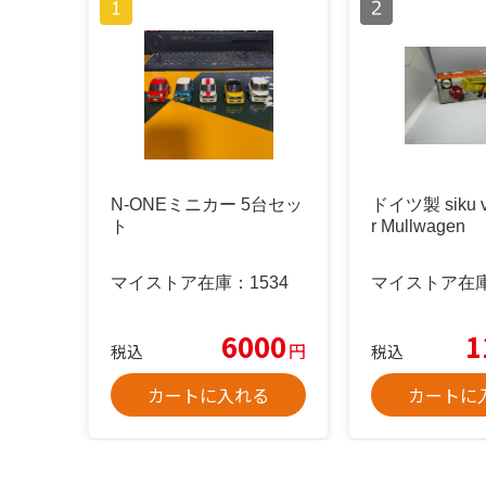
N-ONEミニカー 5台セッ
ドイツ製 siku v
ト
r Mullwagen
マイストア在庫：
1534
マイストア在
6000
1
円
税込
税込
カートに入れる
カートに