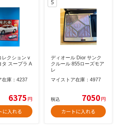
レクション v
ディオール Dior サンク
トヨタ スープラ A
クルール 855ローズモア
レ
ア在庫：
4237
マイストア在庫：
4977
6375
7050
円
円
税込
トに入れる
カートに入れる