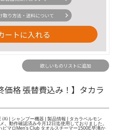
け取り方法・送料について
カートに入れる
欲しいものリストに追加
終価格 張替費込み！】タカラ
 | シャンプー機器 | 製品情報 | タカラベルモン
（ユメ。動作確認済み今月12日迄使用しておりました。
en's Club タオルスチーマー1500E早沸か