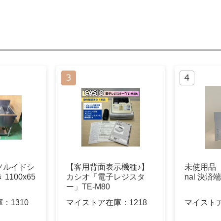
ソルイドシ
【客用背面表示機種♪】
未使用品 Sq
1100x65
カシオ「電子レジスタ
nal 決済
ー」TE-M80
庫：
1310
マイストア在庫：
1218
マイスト