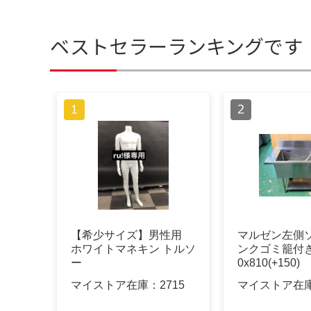
ベストセラーランキングです
【希少サイズ】男性用
マルゼン左側
ホワイトマネキン トルソ
ンクゴミ籠付き 
ー
0x810(+150)
マイストア在庫：
2715
マイストア在