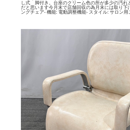
し式 脚付き。台座のクリーム色の所が多少の汚れと割
だと思います今月末で店舗回収の為月末には取り下げにな
ングチェア- 機能: 電動調整機能- スタイル: サ