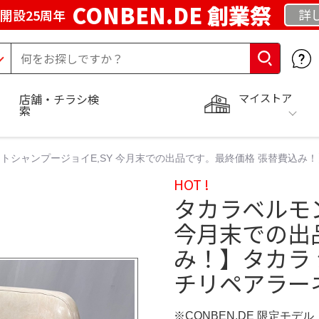
CONBEN.DE 創業祭
詳
開設25周年
マイストア
店舗・チラシ検
索
トシャンプージョイE,SY 今月末での出品です。最終価格 張替費込み！
HOT !
タカラベルモン
今月末での出
み！】タカラ 
チリペアラー
※CONBEN.DE 限定モデル