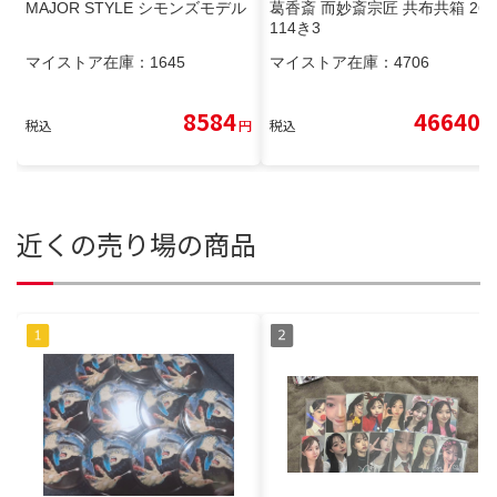
MAJOR STYLE シモンズモデル
葛香斎 而妙斎宗匠 共布共箱 260
114き3
マイストア在庫：
1645
マイストア在庫：
4706
8584
46640
税込
円
税込
円
近くの売り場の商品