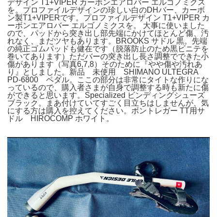
デザイン T1+VIPER カーボンエアロバー エルゴノミクス
を。プロファイルデザインの珍しい白のDHバー、カーボ
ン製T1+VIPERです。プロファイルデザイン T1+VIPER カ
ーボンエアロバー エルゴノミクスを。 大事に使いました
ので、パッドから突き出し部先端にかけてほとんど傷、汚
れなく、まだツヤもあります。BROOKS サドル 黒。先端
の純正ゴムパッドも健在です（脱落防止のため黒ビニテを
巻いてあります）ただバーの突き出し長さ調整でできた小
傷があります（写真6,7,8）そのために『やや傷や汚れあ
り』としました。新品 未使用 SHIMANO ULTEGRA
PD-6800 ペダル。ここの部分は非常にタイトな作りにな
っているので、購入者さまが自身で調整する時も新たに傷
ができると思います。Specialized ビンディングシューズ
ブラック。まあ付けていてすごく目立ちはしませんが、気
にする方は購入を控えてください。ボントレガー TT用サ
ドル HIROCOMP ホワイト。