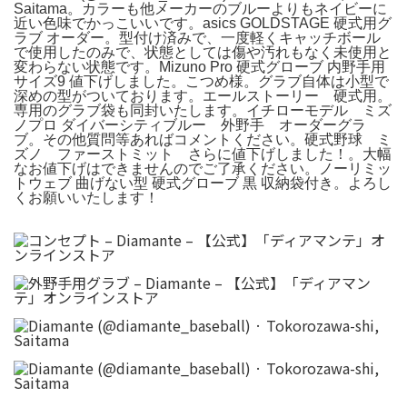
Saitama。カラーも他メーカーのブルーよりもネイビーに
近い色味でかっこいいです。asics GOLDSTAGE 硬式用グ
ラブ オーダー。型付け済みで、一度軽くキャッチボール
で使用したのみで、状態としては傷や汚れもなく未使用と
変わらない状態です。Mizuno Pro 硬式グローブ 内野手用
サイズ9 値下げしました。こつめ様。グラブ自体は小型で
深めの型がついております。エールストーリー 硬式用。
専用のグラブ袋も同封いたします。イチローモデル ミズ
ノプロ ダイバーシティブルー 外野手 オーダーグラ
ブ。その他質問等あればコメントください。硬式野球 ミ
ズノ ファーストミット さらに値下げしました！。大幅
なお値下げはできませんのでご了承ください。ノーリミッ
トウェブ 曲げない型 硬式グローブ 黒 収納袋付き。よろし
くお願いいたします！