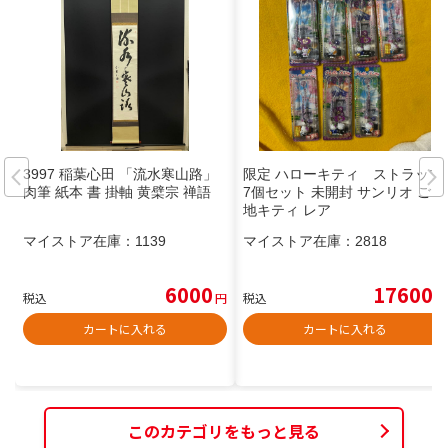
3997 稲葉心田 「流水寒山路」
限定 ハローキティ ストラップ
肉筆 紙本 書 掛軸 黄檗宗 禅語
7個セット 未開封 サンリオ ご当
地キティ レア
マイストア在庫：
1139
マイストア在庫：
2818
6000
17600
税込
円
税込
円
カートに入れる
カートに入れる
このカテゴリをもっと見る