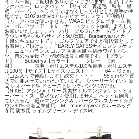
イテム一覧。ご覧頂きありがとうございます。新品【ジャ
ックバニー】ロングパンツ 1サイズ 裏起毛 秋冬 星
柄 パープル。ペラペラではなくしっかりとした厚手の生
地です。0102 archivioアルチビオ ゴルフウェア羽織り。
当方、タバコは吸いません。WAAC ビッグロゴネーム 長
袖 ゴルフウェア トレーナー スウェットgolf。よろしく
お願いいたします。バーバリーゴルフ/スカート/ライトブ
ラウン×黒×マルチ/サイズ：9の買取。Burberrysのスカー
ト風のキュロットです。ゴルフウェアですが普段着として
も着用して頂けます。PEARLY GATESナイロンジャケッ
ト。ニューバランス ゴルフ 防寒防風 中綿ホワイトパン
ツ。昔のお品物ですが状態は良く綺麗です。【ブラン
ド】 Burberrys【カラー】 グレー 【素
材】 表地：ポリエステル100％裏地：ポリエステ
ル100％【サイズ】Lサイズウエスト・・ 64～70ｃｍ
（ゴム入りで伸縮します）総丈・・・・ 55ｃｍ※平置
きで計測させていただいています。《パーリーゲイツ》新
品 レオパード柄 ドビーストレッチパンツ 0(W73)。
【NIKE】アシンメトリー 異素材ドルマンジャケット S オ
ーバーサイズ。香水なども使用しません。ペットも飼育し
ていません。暖かマンシング⛳️リバーシブルスカート☆ダ
ウン90% ☆新品未使用 Ｍ。munsingwear クルーネック
冬用 防寒用 ライムグリーン レディスМ。