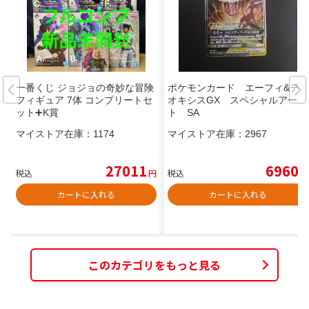
一番くじ ジョジョの奇妙な冒険
ポケモンカード エーフィ&デ
フィギュア 7体 コンプリートセ
オキシスGX スペシャルアー
ット➕K賞
ト SA
マイストア在庫：
1174
マイストア在庫：
2967
27011
6960
税込
円
税込
円
カートに入れる
カートに入れる
このカテゴリをもっと見る