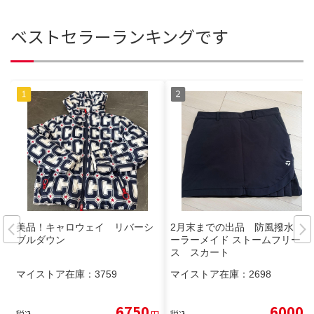
ベストセラーランキングです
美品！キャロウェイ リバーシ
2月末までの出品 防風撥水 テ
ブルダウン
ーラーメイド ストームフリー
ス スカート
マイストア在庫：
3759
マイストア在庫：
2698
6750
6000
税込
円
税込
円