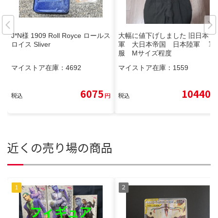
J*N様 1909 Roll Royce ロールス
大幅に値下げしました 旧日本
ロイス Sliver
軍 大日本帝国 日本陸軍 軍
服 Mサイズ程度
マイストア在庫：
4692
マイストア在庫：
1559
6075
10440
税込
円
税込
円
近くの売り場の商品