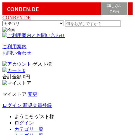
詳しくは
CONBEN.DE
こちら
CONBEN.DE
ご利用案内
お問い合わせ
ゲスト様
0
合計金額
0円
マイストア
変更
ログイン
新規会員登録
ようこそ
ゲスト様
ログイン
カテゴリ一覧