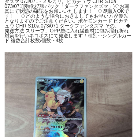
タズマ 073/071 - メルカリ。ピカチュウ CHR[S10a
073/071](強化拡張パック「ダークファンタズマ」)◇お写
真にて状態の確認をお願いいたします！ ◇即購入OKで
す！ ◇どのような場合におきましてもお早い方が優先
となりますのでご注意ください。ポケモンカード ピカチ
ュウ CHR S10a 073/071 ダークファンタズマ その。 ◆
発送方法 スリーブ、OPP袋に入れ緩衝材に包み濡れ折れ
対策を行いネコポスにて発送します！種別···シングルカー
ド 複数合計枚数/個数···4枚