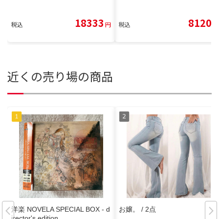
18333
8120
税込
円
税込
円
近くの売り場の商品
洋楽 NOVELA SPECIAL BOX - d
お嬢。 / 2点
irector's edition