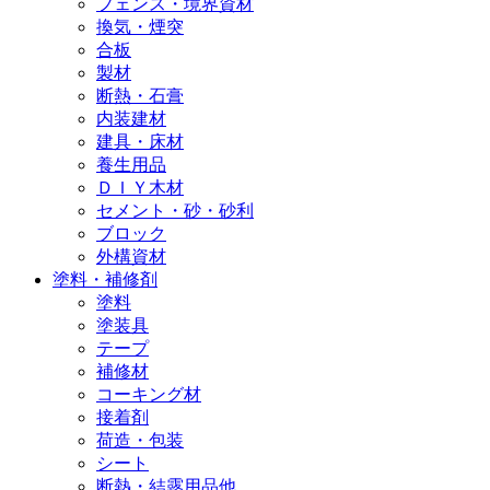
フェンス・境界資材
換気・煙突
合板
製材
断熱・石膏
内装建材
建具・床材
養生用品
ＤＩＹ木材
セメント・砂・砂利
ブロック
外構資材
塗料・補修剤
塗料
塗装具
テープ
補修材
コーキング材
接着剤
荷造・包装
シート
断熱・結露用品他