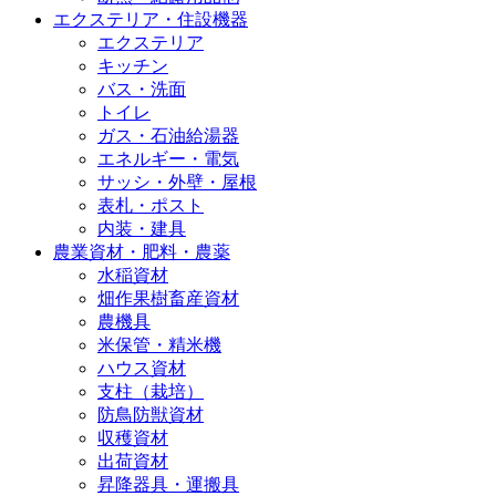
エクステリア・住設機器
エクステリア
キッチン
バス・洗面
トイレ
ガス・石油給湯器
エネルギー・電気
サッシ・外壁・屋根
表札・ポスト
内装・建具
農業資材・肥料・農薬
水稲資材
畑作果樹畜産資材
農機具
米保管・精米機
ハウス資材
支柱（栽培）
防鳥防獣資材
収穫資材
出荷資材
昇降器具・運搬具