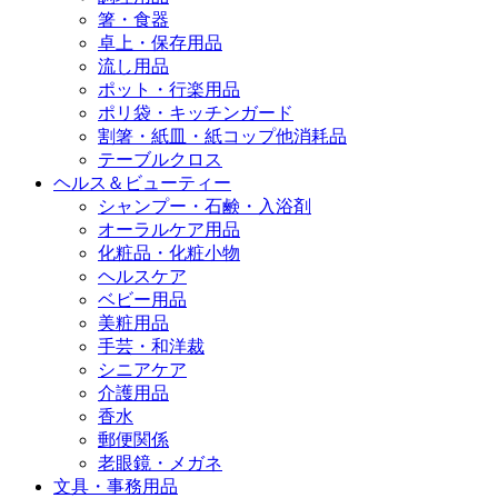
箸・食器
卓上・保存用品
流し用品
ポット・行楽用品
ポリ袋・キッチンガード
割箸・紙皿・紙コップ他消耗品
テーブルクロス
ヘルス＆ビューティー
シャンプー・石鹸・入浴剤
オーラルケア用品
化粧品・化粧小物
ヘルスケア
ベビー用品
美粧用品
手芸・和洋裁
シニアケア
介護用品
香水
郵便関係
老眼鏡・メガネ
文具・事務用品