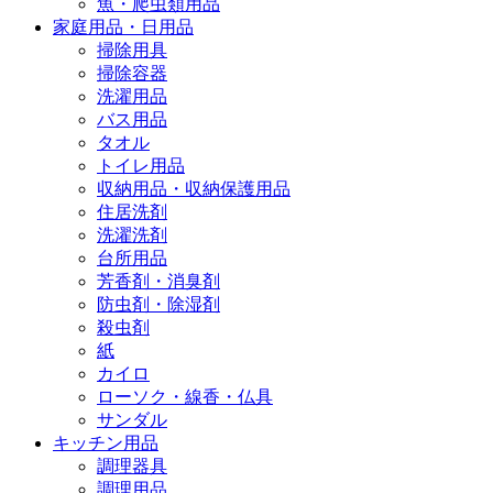
魚・爬虫類用品
家庭用品・日用品
掃除用具
掃除容器
洗濯用品
バス用品
タオル
トイレ用品
収納用品・収納保護用品
住居洗剤
洗濯洗剤
台所用品
芳香剤・消臭剤
防虫剤・除湿剤
殺虫剤
紙
カイロ
ローソク・線香・仏具
サンダル
キッチン用品
調理器具
調理用品