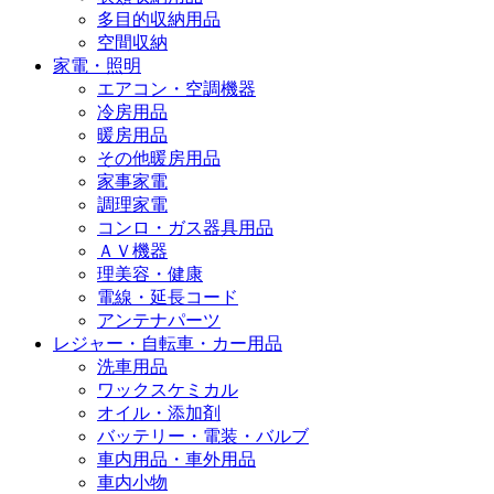
多目的収納用品
空間収納
家電・照明
エアコン・空調機器
冷房用品
暖房用品
その他暖房用品
家事家電
調理家電
コンロ・ガス器具用品
ＡＶ機器
理美容・健康
電線・延長コード
アンテナパーツ
レジャー・自転車・カー用品
洗車用品
ワックスケミカル
オイル・添加剤
バッテリー・電装・バルブ
車内用品・車外用品
車内小物