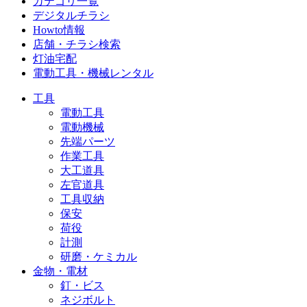
カテゴリ一覧
デジタルチラシ
Howto情報
店舗・チラシ検索
灯油宅配
電動工具・機械レンタル
工具
電動工具
電動機械
先端パーツ
作業工具
大工道具
左官道具
工具収納
保安
荷役
計測
研磨・ケミカル
金物・電材
釘・ビス
ネジボルト