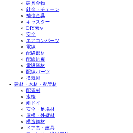
建具金物
針金・チェーン
補強金具
キャスター
DIY素材
安全
エアコンパーツ
電線
配線部材
配線結束
電設資材
配線パーツ
換気扇
建材・木材・配管材
配管材
水栓
雨ドイ
安全・足場材
屋根・外壁材
構造鋼材
ドア窓・建具