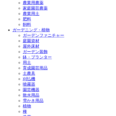
農業用農薬
家庭園芸農薬
農業用土
肥料
飼料
ガーデニング・植物
ガーデンファニチャー
庭園資材
屋外床材
ガーデン装飾
鉢・プランター
用土
育成園芸用品
土農具
刈払機
噴霧器
園芸機器
散水用品
雪かき用品
植物
種