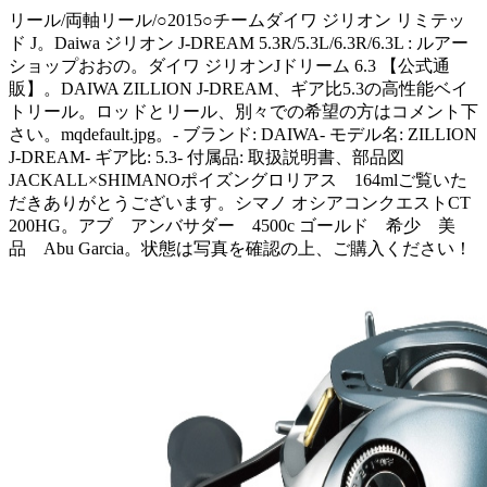
リール/両軸リール/○2015○チームダイワ ジリオン リミテッ
ド J。Daiwa ジリオン J-DREAM 5.3R/5.3L/6.3R/6.3L : ルアー
ショップおおの。ダイワ ジリオンJドリーム 6.3 【公式通
販】。DAIWA ZILLION J-DREAM、ギア比5.3の高性能ベイ
トリール。ロッドとリール、別々での希望の方はコメント下
さい。mqdefault.jpg。- ブランド: DAIWA- モデル名: ZILLION
J-DREAM- ギア比: 5.3- 付属品: 取扱説明書、部品図
JACKALL×SHIMANOポイズングロリアス 164mlご覧いた
だきありがとうございます。シマノ オシアコンクエストCT
200HG。アブ アンバサダー 4500c ゴールド 希少 美
品 Abu Garcia。状態は写真を確認の上、ご購入ください！