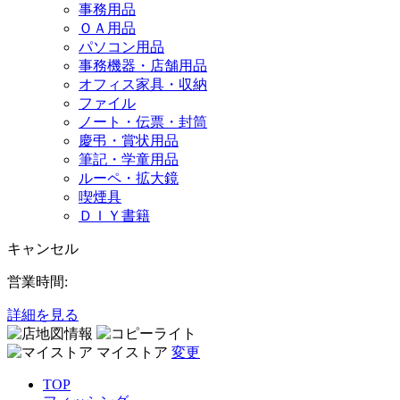
事務用品
ＯＡ用品
パソコン用品
事務機器・店舗用品
オフィス家具・収納
ファイル
ノート・伝票・封筒
慶弔・賞状用品
筆記・学童用品
ルーペ・拡大鏡
喫煙具
ＤＩＹ書籍
キャンセル
営業時間:
詳細を見る
マイストア
変更
TOP