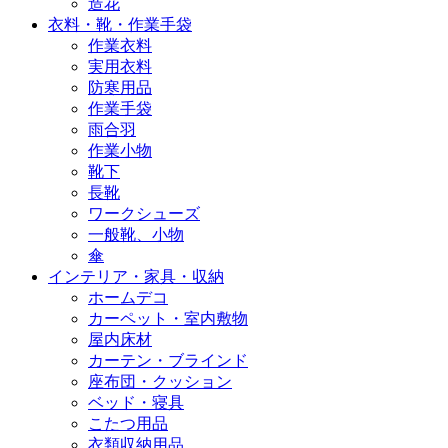
造花
衣料・靴・作業手袋
作業衣料
実用衣料
防寒用品
作業手袋
雨合羽
作業小物
靴下
長靴
ワークシューズ
一般靴、小物
傘
インテリア・家具・収納
ホームデコ
カーペット・室内敷物
屋内床材
カーテン・ブラインド
座布団・クッション
ベッド・寝具
こたつ用品
衣類収納用品