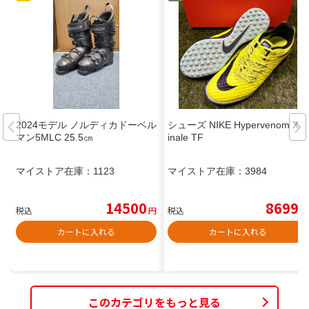
2024モデル ノルディカドーベル
シューズ NIKE Hypervenom X F
マン5MLC 25.5㎝
inale TF
マイストア在庫：
1123
マイストア在庫：
3984
14500
8699
税込
円
税込
円
カートに入れる
カートに入れる
このカテゴリをもっと見る