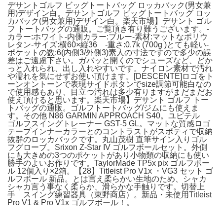
デサントゴルフ ビッグトートバッグ ロッカバック(男女兼
用)デザイン白。デサントゴルフ ビッグトートバッグ ロッ
カバック(男女兼用)デザイン白。楽天市場】デサント ゴル
フ トートバッグの通販。ご覧頂き有り難うございます。-
カラー:ホワイト-内側カラー:ブルー-素材:マットなポリウ
レタン-サイズ:横60×縦36 -重さ:0.7k (700g )とても軽い-
ポケットの数:6(内側3/外側3)素人の寸法ですので多少の誤
差はご遠慮下さい。ガバッと開くのでシューズなど、どか
っと入れられ、出し入れやすいです。ナイロン素材で汚れ
や濡れを気にせずお使い頂けます。[DESCENTE]ロゴをト
ーンオントーンで表現サイドボタンでsize調節可能白なの
で使用感もあり、目立つ汚れは多少有りますがまだまだお
使え頂けると思います。楽天市場】デサント ゴルフ トー
トバッグの通販。ゴルフトートバッグ/ジムにも使えま
す。その他 N86 GARMIN APPROACH S40。ユピテル
ゴルフスイングトレーナー GST-5 GL。マットな質感ロゴ
テープインナーカラーとのコントラストがスポティで収納
抜群のロッカバックです。丸山茂樹 直筆サイン入りゴル
フグローブ。Srixon Z-Star IV ゴルフボールセット。外側
にも大きめの3つのポケットがあり小物類の収納にも使い
勝手のよいお作りです。TaylorMade TP5x pix ゴルフボー
ル 12個入り×2箱。【28】Titleist Pro V1x ・VG3 セット ゴ
ルフボール 新品。とは言え柔らかい生地のため、シャカ
シャカ言う事なく柔らか、滑らかな手触りです。切替上
手 スイング練習器具（東野商店）。新品・未使用Titleist
Pro V1 & Pro V1x ゴルフボール！。