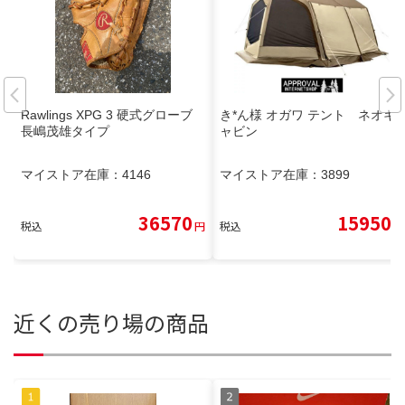
Rawlings XPG 3 硬式グローブ
き*ん様 オガワ テント ネオキ
長嶋茂雄タイプ
ャビン
マイストア在庫：
4146
マイストア在庫：
3899
36570
15950
税込
円
税込
円
近くの売り場の商品