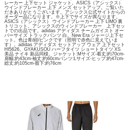
レーカー 上下セット ジャケット。ASICS（アシックス）
ウインドブレーカー 上下 メンズ セットアップ。ご覧いた
だきありがとうございます。アシックス公式サイトからの
オーダー品になります。※上下でサイズが異なります。
ASICS（アシックス） ウインドブレーカー 上下 LIMO 裏
トリコット。アシックスのウィンドブレーカー 上下セッ
トでの出品です。adidas アディダス チームガイスト オー
バーサイズ トラックパンツ 白。New Era ジャージ上下セ
ット。色は青/紺/ピンクです（照明で赤色に見えていま
す）。adidas アディダス セットアップ ウェア 上下セット
HI5626。GYAKUSOU ハーフタイツ ショートタイツ XS
美品 ナイキ 新品同様。ジャケット:Mサイズ-着丈:約70cm-
肩幅:約43cm-袖丈:約60cmパンツ:Lサイズ-ヒップ:約47cm-
総丈:約105cm-股下:約76cm