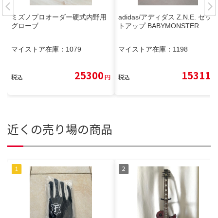
ミズノプロオーダー硬式内野用
adidas/アディダス Z.N.E. セッ
グローブ
トアップ BABYMONSTER
マイストア在庫：
1079
マイストア在庫：
1198
25300
15311
税込
円
税込
円
近くの売り場の商品