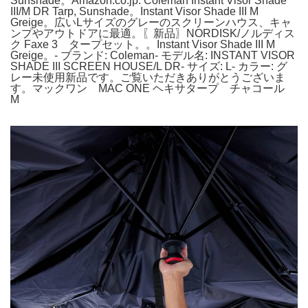
Sunshade。Amazon.co.jp: Coleman Instant Visor Shade
III/M DR Tarp, Sunshade。Instant Visor Shade III M
Greige。広いLサイズのグレーのスクリーンハウス、キャ
ンプやアウトドアに最適。〖新品〗NORDISK/ノルディス
ク Faxe 3 タープセット。。Instant Visor Shade III M
Greige。- ブランド: Coleman- モデル名: INSTANT VISOR
SHADE III SCREEN HOUSE/L DR- サイズ: L- カラー: グ
レー未使用新品です。ご覧いただきありがとうございま
す。マックワン MAC ONE ヘキサタープ チャコール
M