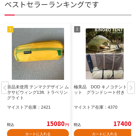
ベストセラーランキングです
新品未使用 テンマクデザイン ム
極美品 DOD キノコテント マ
ササビウィング13ft. トラベリン
ット グランドシート付き
グライト
マイストア在庫：
2421
マイストア在庫：
4370
15080
17400
税込
円
税込
円
カートに入れる
カートに入れる