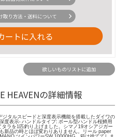
け取り方法・送料について
カートに入れる
欲しいものリストに追加
TACKLE HEAVENの詳細情報
– Bass-Tokyo。デジタルスピードと深度表示機能を搭載したダイワの
ルスピード/深度表示- ハンドルタイプ: ボール型ハンドル桜鱒用
してタラを1匹釣り上げました。シマノ19オシアジガー
新品の時とほぼ変わりありません。リール paper
IMANO ツインパワーSW 10000HG。箱は捨ててしま