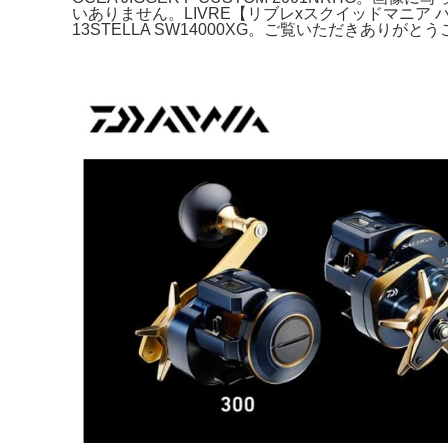
いありません。LIVRE【リブレxスクイッドマニア ハ
13STELLA SW14000XG。ご覧いただきありがとう