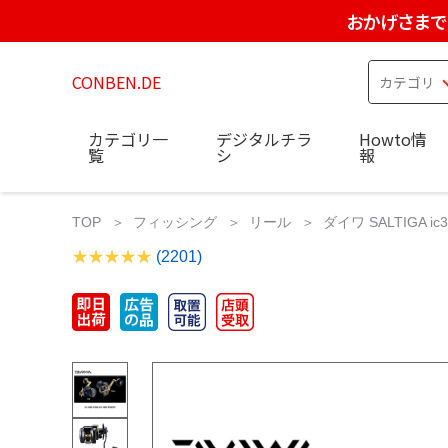
おかげさまで
CONBEN.DE
カテゴリ一
デジタルチラ
Howto情
覧
シ
報
TOP
フィッシング
リール
ダイワ SALTIGA ic30
(2201)