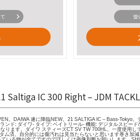
いて
受
る
21 Saltiga IC 300 Right – JDM 
TACKLE HEAVEN。DAIWA 遂に降臨NEW。21 SALTIGA IC 
pore。- ブランド: ダイワ- タイプ: ベイトリール- 機能: デジタ
ます。ダイワ スティーズCT SV TW 700HL。一度使用
スタム済。自分的には傷汚れは見当たらないと思います巻き加減も
。画像に写っている物が全てですので詳しくは画像判断お願いします。SH