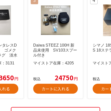
ンタレスD
Daiwa STEEZ 100H 新
シマノ 18S
品 ゴメク
品未使用 SV103スプー
S 18ステ
ラグ 淡水
ル付き
庫：
3131
マイストア在庫：
4205
マイスト
3650
24750
円
円
税込
税込
入れる
カートに入れる
カー