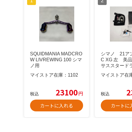
SQUIDMANIA MADCRO
シマノ 21ア
W LIVREWING 100 シマ
C XG 左 美
ノ用
サススタード
のみ
マイストア在庫：
1102
マイストア在
23100
2
円
税込
税込
カートに入れる
カートに