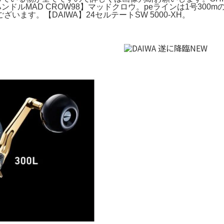
ンドルMAD CROW98】マッドクロウ。peラインは1号300m
ございます。【DAIWA】24セルテートSW 5000-XH。