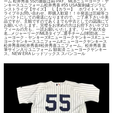
ーム 松井秀喜 55の通販はau PAY。MLBニューヨーク・ヤ
ンキースユニフォーム松井秀喜 #55 USA製刺繍ゴジラピ
ンストライプ【サイズ】 L【カラー】 ホワイト × スト
ライプ※お問い合わせ、即購入歓迎！！※発送は圧縮等コ
ンパクトにしての発送になりますので、ご了承下さい※美
品ですが、主観ですのであくまでも中古としての認識にて
お願いいたします。完璧をお求めの方はお控下さい※プロ
フィールの方も、一読お願いいたします。リーグ名/大会
名...メジャーリーグ/MLBタイプ...選手チーム(球団)名...ニ
ューヨーク・ヤンキーズ#ニューヨークヤンキース#ニュー
ヨークヤンキースユニフォーム#ニューヨークヤンキース
松井秀喜#松井秀喜#松井秀喜ユニフォーム。松井秀喜 直
筆サイン入りユニフォーム 額装済 ニューヨークヤンキー
ス。NEW ERA レッドソックス スパンコール