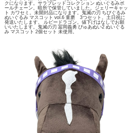
クになります。サラブレッドコレクション ぬいぐるみボ
ールチェーン。暗所で保管していました。ジェリーキャッ
ト カワセミ。未開封品になります。鬼滅の刃 ちびぐるみ
ぬいぐるみ マスコット vol.6 童磨 3つセット。土日祝に
発送いたします。 ルビードラゴン。値下げはなしでお願
いいたします。鬼滅の刃 冨岡義勇 ぴゅあぬい2 ぬいぐる
み マスコット 2個セット 未使用。