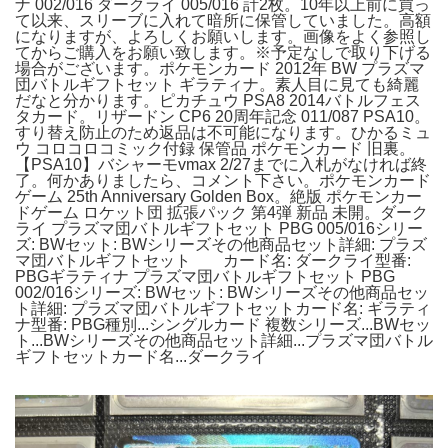
ナ 002/016 ダークライ 005/016 計2枚。10年以上前に買っ
て以来、スリーブに入れて暗所に保管していました。高額
になりますが、よろしくお願いします。画像をよく参照し
てからご購入をお願い致します。※予定なしで取り下げる
場合がございます。ポケモンカード 2012年 BW プラズマ
団バトルギフトセット ギラティナ。素人目に見ても綺麗
だなと分かります。ピカチュウ PSA8 2014バトルフェス
タカード。リザードン CP6 20周年記念 011/087 PSA10。
すり替え防止のため返品は不可能になります。ひかるミュ
ウ コロコロコミック付録 保管品 ポケモンカード 旧裏。
【PSA10】バシャーモvmax 2/27までに入札がなければ終
了。何かありましたら、コメント下さい。ポケモンカード
ゲーム 25th Anniversary Golden Box。絶版 ポケモンカー
ドゲーム ロケット団 拡張パック 第4弾 新品 未開。ダーク
ライ プラズマ団バトルギフトセット PBG 005/016シリー
ズ: BWセット: BWシリーズその他商品セット詳細: プラズ
マ団バトルギフトセット カード名: ダークライ型番:
PBGギラティナ プラズマ団バトルギフトセット PBG
002/016シリーズ: BWセット: BWシリーズその他商品セッ
ト詳細: プラズマ団バトルギフトセットカード名: ギラティ
ナ型番: PBG種別...シングルカード 複数シリーズ...BWセッ
ト...BWシリーズその他商品セット詳細...プラズマ団バトル
ギフトセットカード名...ダークライ