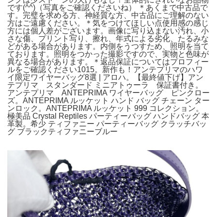
です(^^)（写真をご確認くださいね） ＊あくまで中古品で
す。完璧を求める方、神経質な方、中古品にご理解のない
方はご遠慮ください。＊気をつけてほしい点使用感の感じ
方には個人差がございます。画像に写り込まない汚れ、小
さな傷、プリント写り、擦れ、年式による劣化、たるみな
どがある場合があります。内側をうつすため、照明を当て
ております。照明をつかった撮影ですので、実物と色味が
異なる場合があります。＊返品保証についてはプロフィー
ルをご確認ください1015。新作も！アンテプリマのハワ
イ限定ワイヤーバッグ8選 | アロハ。【最終値下げ】アン
テプリマ スタンダード ミニアトゥーラ 保証書付き。
アンテプリマ ANTEPRIMA ワイヤーバッグ ピンクロー
ズ。ANTEPRIMA ルッケット ハンド バッグ チェーン ター
ンロック。ANTEPRIMA ルッケット 999 コレクション。
極美品 Crystal Reptiles パーティーバッグ ハンドバッグ 本
革製。希少 ティファニー パーティーバッグ クラッチバッ
グ ブラックティファニーブルー