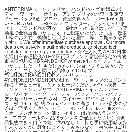
ANTEPRIMA（アンテプリマ） ハンドバッグ 結婚式 パー
ティー ワイヤー。新作も！アンテプリマのハワイ限定ワ
イヤーバッグ8選 | アロハ。待望の再入荷！パールが可愛
い PERLA GLITTER(ペルラ グリッター。いらっしゃいま
せ！＊ブランド品が万が一、偽物だった場合はすべて当店
負担で全額返金いたします（ご鑑定いただいたお店、鑑定
士様のお名前、偽物と証明された理由 等 ご提示が必要
です）☆We offer immediate purchase approval. Our store
deals exclusively in authentic products, so please feel
confident in making your purchase.☆ 仕入れ先:AACD日本
流通自主管理協会ATF全国質屋ブランド品協会認定の古物
市場♡YUNON BRANDSHOPがmercariショップデビュー
いたしました！！ 今だけメルカリショップでご購入いた
だくと、こちらと同じお品物が￥100オフ！
#YUNONBRANDSHOPメルカリショップ
#YUNONBRANDSHOPの出品一覧 ＊ショップのコメント
欄に「デビュー割」とメッセージください(^^♪（概要）ブ
ランド：アンテプリマ ANTEPRIMAアイテム： パー
ル ワイヤーバッグ パーティーバッグ ハンドバッグ
アクセサリーポーチ 素材：ワイヤー PVC型番：-サイ
ズ：横: 19cm 縦: 約22cmハンドルの高さ: 17cm※多少の誤
差はご了承ください。カラー：ホワイトシルバー■スペッ
クオープンポケット外側：-内側：-（お品物のランク）
A（プロフィールのお品物ランクをご確認ください）☆商
品状態大きく目立つ傷、汚れなし！ 持ち手に使用感が少
しありますが、経年によるくすみも少なく、持ち手ロゴリ
ングは少ストーンの欠けもなし！全体的にきれいなお品物